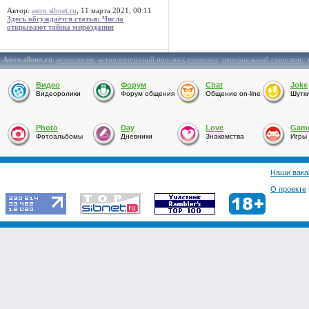
Автор:
astro.sibnet.ru
, 11 марта 2021, 00:11
Здесь обсуждается статья: Числа
открывают тайны мироздания
Astro.sibnet.ru
:
астрология
,
астрологический прогноз
,
гороскоп
,
персональный гороскоп
,
Видео
Форум
Chat
Joke
Видеоролики
Форум общения
Общение on-line
Шутк
Photo
Day
Love
Gam
Фотоальбомы
Дневники
Знакомства
Игры
Наши вака
О проекте