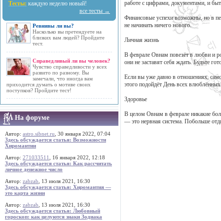
работе с цифрами, документами, и бы
Тесты:
каждую неделю новый!
все тесты →
Финансовые успехи возможны, но в пе
не начинать ничего нового.
Ревнивы ли вы?
Насколько вы претендуете на
близких вам людей? Пройдите
Личная жизнь
тест.
В феврале Овнам повезёт в любви и р
Справедливый ли вы человек?
они не заставят себя ждать. Будьте г
Чувство справедливости у всех
развито по разному. Вы
Если вы уже давно в отношениях, само
замечали, что иногда вам
этого подойдёт День всех влюблённых
приходится думать о мотиве своих
поступков? Пройдите тест!
Здоровье
В целом Овнам в феврале никакие боле
На форуме
— это нервная система. Побольше отды
Автор:
astro.sibnet.ru
, 30 января 2022, 07:04
Здесь обсуждается статья: Возможности
Хиромантии
Автор:
271033511
, 16 января 2022, 12:18
Здесь обсуждается статья: Как рассчитать
личное денежное число
Автор:
zabzab
, 13 июля 2021, 16:30
Здесь обсуждается статья: Хиромантия —
это карта жизни
Автор:
zabzab
, 13 июля 2021, 16:30
Здесь обсуждается статья: Любовный
гороскоп: как целуются знаки Зодиака