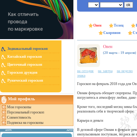
Овен
Телец
Скорпион
Ст
Овен
Зодиакальный гороскоп
(20 марта - 19 апреля)
Китайский гороскоп
Цветочный гороскоп
на сегодня
на завтра
на неделю
Гороскоп друидов
знака
Рунический гороскоп
Гороскоп на февраль 2018 года для О
Овнам февраль обещает сюрпризы. Пре
погрузитесь в атмосферу любви, даже 
Мой профиль
Кроме того, последний месяц зимы бла
Мои гороскопы
реализовать себя в творческой сфере.
Персональный гороскоп
Совместимость
Карьера и деньги
Подписка на гороскопы
В деловой сфере Овнам в феврале рек
импульсивным поступкам, но риск не в