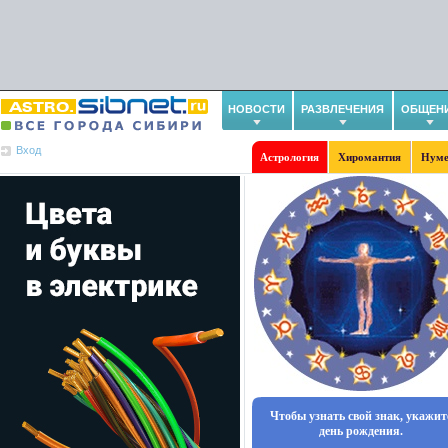
НОВОСТИ
РАЗВЛЕЧЕНИЯ
ОБЩЕН
Вход
Астрология
Хиромантия
Нуме
Чтобы узнать свой знак, укажит
день рождения.