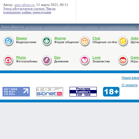
Автор:
astro.sibnet.ru
, 11 марта 2021, 00:11
Здесь обсуждается статья: Числа
открывают тайны мироздания
Astro.sibnet.ru
:
астрология
,
астрологический прогноз
,
гороскоп
,
персональный гороскоп
,
Видео
Форум
Chat
Joke
Видеоролики
Форум общения
Общение on-line
Шутк
Photo
Day
Love
Gam
Фотоальбомы
Дневники
Знакомства
Игры
Наши вака
О проекте