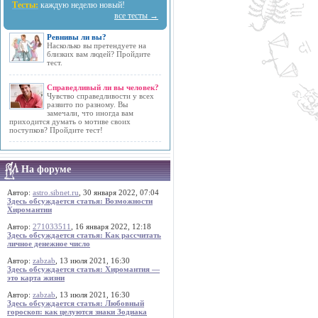
Тесты:
каждую неделю новый!
все тесты →
Ревнивы ли вы?
Насколько вы претендуете на
близких вам людей? Пройдите
тест.
Справедливый ли вы человек?
Чувство справедливости у всех
развито по разному. Вы
замечали, что иногда вам
приходится думать о мотиве своих
поступков? Пройдите тест!
На форуме
Автор:
astro.sibnet.ru
, 30 января 2022, 07:04
Здесь обсуждается статья: Возможности
Хиромантии
Автор:
271033511
, 16 января 2022, 12:18
Здесь обсуждается статья: Как рассчитать
личное денежное число
Автор:
zabzab
, 13 июля 2021, 16:30
Здесь обсуждается статья: Хиромантия —
это карта жизни
Автор:
zabzab
, 13 июля 2021, 16:30
Здесь обсуждается статья: Любовный
гороскоп: как целуются знаки Зодиака