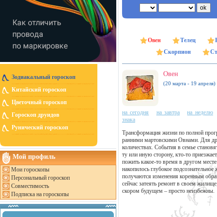
Овен
Телец
Скорпион
Ст
Овен
Зодиакальный гороскоп
(20 марта - 19 апреля)
Китайский гороскоп
Цветочный гороскоп
на сегодня
на завтра
на неделю
Гороскоп друидов
знака
Рунический гороскоп
Трансформация жизни по полной програ
ранними мартовскими Овнами. Для дру
количествах. События в семье становя
ту или иную сторону, кто-то приезжает
Мой профиль
пожить какое-то время в другом месте
накопилось глубокое подсознательное 
Мои гороскопы
получаются изменения коренным образ
Персональный гороскоп
сейчас затеять ремонт в своем жилище
Совместимость
скором будущем – просто неизбежны.
Подписка на гороскопы