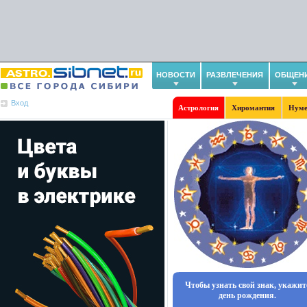
НОВОСТИ
РАЗВЛЕЧЕНИЯ
ОБЩЕН
Вход
Астрология
Хиромантия
Нуме
Чтобы узнать свой знак, укажит
день рождения.