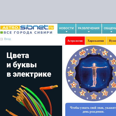
НОВОСТИ
РАЗВЛЕЧЕНИЯ
ОБЩЕН
Вход
Астрология
Хиромантия
Нуме
Чтобы узнать свой знак, укажит
день рождения.