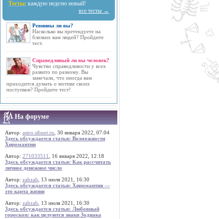
Тесты:
каждую неделю новый!
все тесты →
Ревнивы ли вы?
Насколько вы претендуете на
близких вам людей? Пройдите
тест.
Справедливый ли вы человек?
Чувство справедливости у всех
развито по разному. Вы
замечали, что иногда вам
приходится думать о мотиве своих
поступков? Пройдите тест!
На форуме
Автор:
astro.sibnet.ru
, 30 января 2022, 07:04
Здесь обсуждается статья: Возможности
Хиромантии
Автор:
271033511
, 16 января 2022, 12:18
Здесь обсуждается статья: Как рассчитать
личное денежное число
Автор:
zabzab
, 13 июля 2021, 16:30
Здесь обсуждается статья: Хиромантия —
это карта жизни
Автор:
zabzab
, 13 июля 2021, 16:30
Здесь обсуждается статья: Любовный
гороскоп: как целуются знаки Зодиака