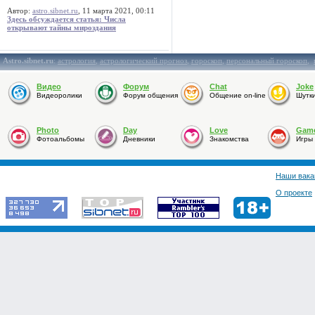
Автор:
astro.sibnet.ru
, 11 марта 2021, 00:11
Здесь обсуждается статья: Числа
открывают тайны мироздания
Astro.sibnet.ru
:
астрология
,
астрологический прогноз
,
гороскоп
,
персональный гороскоп
,
Видео
Форум
Chat
Joke
Видеоролики
Форум общения
Общение on-line
Шутк
Photo
Day
Love
Gam
Фотоальбомы
Дневники
Знакомства
Игры
Наши вака
О проекте