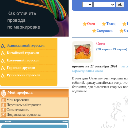
Овен
Телец
Скорпион
Ст
Овен
Зодиакальный гороскоп
(20 марта - 19 апреля)
Китайский гороскоп
Цветочный гороскоп
прогноз на 27 сентября 2024
на с
Гороскоп друидов
характеристика знака
Рунический гороскоп
В этот день Овны получат хорошие нов
событий, прислушивайтесь к тому, что
близкими, для выяснения спорных воп
обдуманы.
Мой профиль
Мои гороскопы
Персональный гороскоп
Совместимость
Подписка на гороскопы