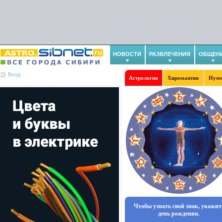
НОВОСТИ
РАЗВЛЕЧЕНИЯ
ОБЩЕН
Вход
Астрология
Хиромантия
Нуме
Чтобы узнать свой знак, укажит
день рождения.