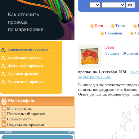
Овен
Телец
Скорпион
Ст
Овен
Зодиакальный гороскоп
(20 марта - 19 апреля)
Китайский гороскоп
Цветочный гороскоп
прогноз на 1 сентября 2024
на се
Гороскоп друидов
характеристика знака
Рунический гороскоп
В начале дня вы почувствуете упадок с
срывать свое раздражение на близких,
Овнов улучшится, общение будет при
Мой профиль
Мои гороскопы
Персональный гороскоп
Совместимость
Подписка на гороскопы