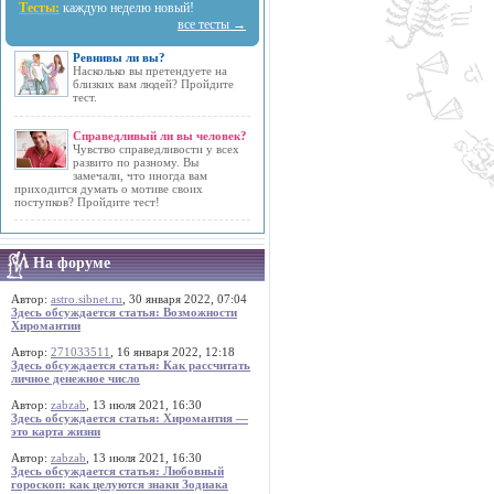
Тесты:
каждую неделю новый!
все тесты →
Ревнивы ли вы?
Насколько вы претендуете на
близких вам людей? Пройдите
тест.
Справедливый ли вы человек?
Чувство справедливости у всех
развито по разному. Вы
замечали, что иногда вам
приходится думать о мотиве своих
поступков? Пройдите тест!
На форуме
Автор:
astro.sibnet.ru
, 30 января 2022, 07:04
Здесь обсуждается статья: Возможности
Хиромантии
Автор:
271033511
, 16 января 2022, 12:18
Здесь обсуждается статья: Как рассчитать
личное денежное число
Автор:
zabzab
, 13 июля 2021, 16:30
Здесь обсуждается статья: Хиромантия —
это карта жизни
Автор:
zabzab
, 13 июля 2021, 16:30
Здесь обсуждается статья: Любовный
гороскоп: как целуются знаки Зодиака