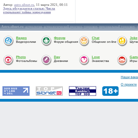
Автор:
astro.sibnet.ru
, 11 марта 2021, 00:11
Здесь обсуждается статья: Числа
открывают тайны мироздания
Astro.sibnet.ru
:
астрология
,
астрологический прогноз
,
гороскоп
,
персональный гороскоп
,
Видео
Форум
Chat
Joke
Видеоролики
Форум общения
Общение on-line
Шутк
Photo
Day
Love
Gam
Фотоальбомы
Дневники
Знакомства
Игры
Наши вака
О проекте