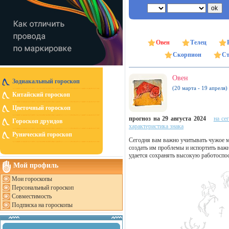
Овен
Телец
Скорпион
Ст
Овен
Зодиакальный гороскоп
(20 марта - 19 апреля)
Китайский гороскоп
Цветочный гороскоп
прогноз на 29 августа 2024
на се
Гороскоп друидов
характеристика знака
Рунический гороскоп
Сегодня вам важно учитывать чужое 
создать им проблемы и испортить важн
удается сохранять высокую работоспос
Мой профиль
Мои гороскопы
Персональный гороскоп
Совместимость
Подписка на гороскопы