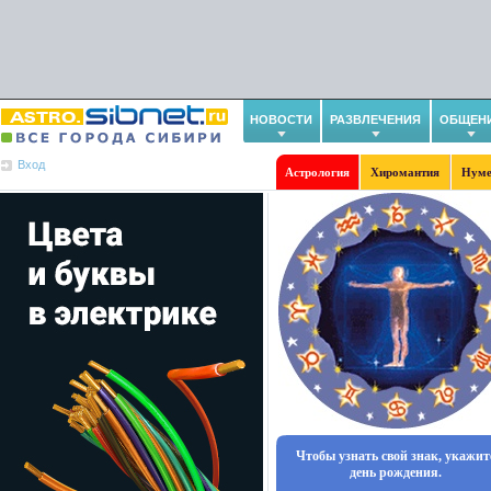
НОВОСТИ
РАЗВЛЕЧЕНИЯ
ОБЩЕН
Вход
Астрология
Хиромантия
Нуме
Чтобы узнать свой знак, укажит
день рождения.