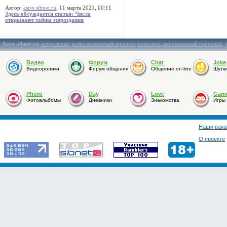
Автор:
astro.sibnet.ru
, 11 марта 2021, 00:11
Здесь обсуждается статья: Числа
открывают тайны мироздания
Astro.sibnet.ru
:
астрология
,
астрологический прогноз
,
гороскоп
,
персональный гороскоп
,
Видео
Форум
Chat
Joke
Видеоролики
Форум общения
Общение on-line
Шутк
Photo
Day
Love
Gam
Фотоальбомы
Дневники
Знакомства
Игры
Наши вака
О проекте