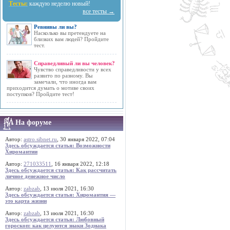
Тесты:
каждую неделю новый!
все тесты →
Ревнивы ли вы?
Насколько вы претендуете на
близких вам людей? Пройдите
тест.
Справедливый ли вы человек?
Чувство справедливости у всех
развито по разному. Вы
замечали, что иногда вам
приходится думать о мотиве своих
поступков? Пройдите тест!
На форуме
Автор:
astro.sibnet.ru
, 30 января 2022, 07:04
Здесь обсуждается статья: Возможности
Хиромантии
Автор:
271033511
, 16 января 2022, 12:18
Здесь обсуждается статья: Как рассчитать
личное денежное число
Автор:
zabzab
, 13 июля 2021, 16:30
Здесь обсуждается статья: Хиромантия —
это карта жизни
Автор:
zabzab
, 13 июля 2021, 16:30
Здесь обсуждается статья: Любовный
гороскоп: как целуются знаки Зодиака