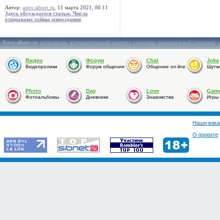
Автор:
astro.sibnet.ru
, 11 марта 2021, 00:11
Здесь обсуждается статья: Числа
открывают тайны мироздания
Astro.sibnet.ru
:
астрология
,
астрологический прогноз
,
гороскоп
,
персональный гороскоп
,
Видео
Форум
Chat
Joke
Видеоролики
Форум общения
Общение on-line
Шутк
Photo
Day
Love
Gam
Фотоальбомы
Дневники
Знакомства
Игры
Наши вака
О проекте