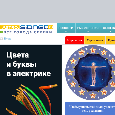
НОВОСТИ
РАЗВЛЕЧЕНИЯ
ОБЩЕН
Вход
Астрология
Хиромантия
Нуме
Чтобы узнать свой знак, укажит
день рождения.