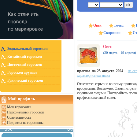
Овен
Телец
Скорпион
Ст
Овен
Зодиакальный гороскоп
(20 марта - 19 апреля)
Китайский гороскоп
Цветочный гороскоп
прогноз на 25 августа 2024
на се
Гороскоп друидов
характеристика знака
Рунический гороскоп
Отнеситесь серьезно ко всему происхо
процессами. Возможно, Овны потратят
скучными людьми. Постарайтесь провес
профессиональный совет.
Мой профиль
Мои гороскопы
Персональный гороскоп
Совместимость
Подписка на гороскопы