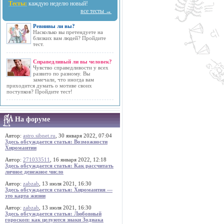
Тесты:
каждую неделю новый!
все тесты →
Ревнивы ли вы?
Насколько вы претендуете на
близких вам людей? Пройдите
тест.
Справедливый ли вы человек?
Чувство справедливости у всех
развито по разному. Вы
замечали, что иногда вам
приходится думать о мотиве своих
поступков? Пройдите тест!
На форуме
Автор:
astro.sibnet.ru
, 30 января 2022, 07:04
Здесь обсуждается статья: Возможности
Хиромантии
Автор:
271033511
, 16 января 2022, 12:18
Здесь обсуждается статья: Как рассчитать
личное денежное число
Автор:
zabzab
, 13 июля 2021, 16:30
Здесь обсуждается статья: Хиромантия —
это карта жизни
Автор:
zabzab
, 13 июля 2021, 16:30
Здесь обсуждается статья: Любовный
гороскоп: как целуются знаки Зодиака