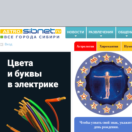
НОВОСТИ
РАЗВЛЕЧЕНИЯ
ОБЩЕН
Вход
Астрология
Хиромантия
Нуме
Чтобы узнать свой знак, укажит
день рождения.