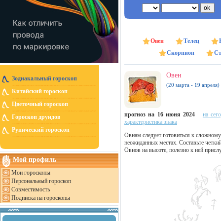
Овен
Телец
Скорпион
Ст
Овен
Зодиакальный гороскоп
(20 марта - 19 апреля)
Китайский гороскоп
Цветочный гороскоп
прогноз на 16 июня 2024
на сег
Гороскоп друидов
характеристика знака
Рунический гороскоп
Овнам следует готовиться к сложному
неожиданных местах. Составьте четкий 
Овнов на высоте, полезно к ней прис
Мой профиль
Мои гороскопы
Персональный гороскоп
Совместимость
Подписка на гороскопы