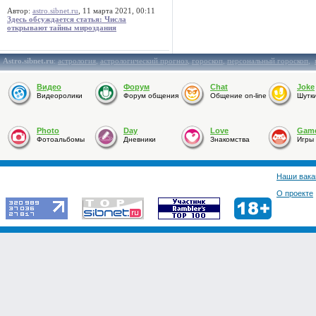
Автор:
astro.sibnet.ru
, 11 марта 2021, 00:11
Здесь обсуждается статья: Числа
открывают тайны мироздания
Astro.sibnet.ru
:
астрология
,
астрологический прогноз
,
гороскоп
,
персональный гороскоп
,
Видео
Форум
Chat
Joke
Видеоролики
Форум общения
Общение on-line
Шутк
Photo
Day
Love
Gam
Фотоальбомы
Дневники
Знакомства
Игры
Наши вака
О проекте