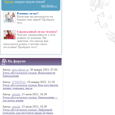
Тесты:
каждую неделю новый!
все тесты →
Ревнивы ли вы?
Насколько вы претендуете на
близких вам людей? Пройдите
тест.
Справедливый ли вы человек?
Чувство справедливости у всех
развито по разному. Вы
замечали, что иногда вам
приходится думать о мотиве своих
поступков? Пройдите тест!
На форуме
Автор:
astro.sibnet.ru
, 30 января 2022, 07:04
Здесь обсуждается статья: Возможности
Хиромантии
Автор:
271033511
, 16 января 2022, 12:18
Здесь обсуждается статья: Как рассчитать
личное денежное число
Автор:
zabzab
, 13 июля 2021, 16:30
Здесь обсуждается статья: Хиромантия —
это карта жизни
Автор:
zabzab
, 13 июля 2021, 16:30
Здесь обсуждается статья: Любовный
гороскоп: как целуются знаки Зодиака