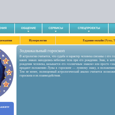
ЕНИЯ
ОБЩЕНИЕ
СЕРВИСЫ
СПЕЦПРОЕКТЫ
романтия
Нумерология
Гадания онлайн
(Руны, 
Зодиакальный гороскоп
В астрологии считается, что судьба и характер человека связаны с его 
каких знаках находились небесные тела при его рождении. Знак, в ко
рождения человека, называется его «солнечным знаком» или просто «зн
придают положению Луны в гороскопе — лунному знаку, и положению
Тем не менее, полноценный астрологический анализ считается возмож
гороскопа и их взаимодействия.
укажите