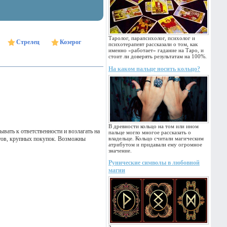
Таролог, парапсихолог, психолог и
Стрелец
Козерог
психотерапевт рассказали о том, как
именно «работает» гадание на Таро, и
стоит ли доверять результатам на 100%.
На каком пальце носить кольцо?
В древности кольцо на том или ином
вать к ответственности и возлагать на
пальце могло многое рассказать о
нтов, крупных покупок. Возможны
владельце. Кольцо считали магическим
атрибутом и придавали ему огромное
значение.
Рунические символы в любовной
магии