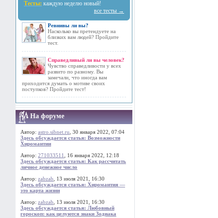
Тесты:
каждую неделю новый!
все тесты →
Ревнивы ли вы?
Насколько вы претендуете на
близких вам людей? Пройдите
тест.
Справедливый ли вы человек?
Чувство справедливости у всех
развито по разному. Вы
замечали, что иногда вам
приходится думать о мотиве своих
поступков? Пройдите тест!
На форуме
Автор:
astro.sibnet.ru
, 30 января 2022, 07:04
Здесь обсуждается статья: Возможности
Хиромантии
Автор:
271033511
, 16 января 2022, 12:18
Здесь обсуждается статья: Как рассчитать
личное денежное число
Автор:
zabzab
, 13 июля 2021, 16:30
Здесь обсуждается статья: Хиромантия —
это карта жизни
Автор:
zabzab
, 13 июля 2021, 16:30
Здесь обсуждается статья: Любовный
гороскоп: как целуются знаки Зодиака