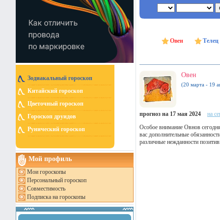
Овен
Телец
Овен
Зодиакальный гороскоп
(20 марта - 19 а
Китайский гороскоп
Цветочный гороскоп
прогноз на 17 мая 2024
на с
Гороскоп друидов
Особое внимание Овнов сегодня 
Рунический гороскоп
вас дополнительные обязанност
различные нежданности позитив
Мой профиль
Мои гороскопы
Персональный гороскоп
Совместимость
Подписка на гороскопы