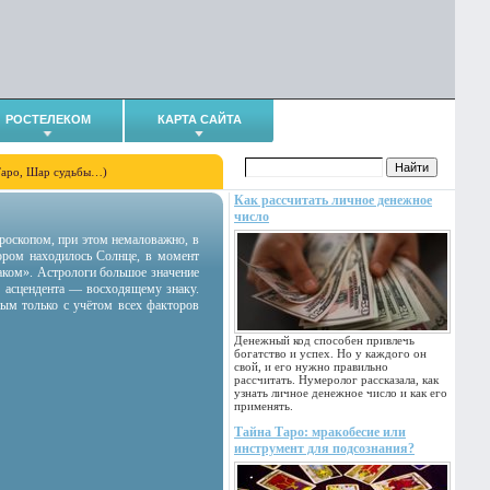
РОСТЕЛЕКОМ
КАРТА САЙТА
Таро, Шар судьбы…)
Как рассчитать личное денежное
число
гороскопом, при этом немаловажно, в
тором находилось Солнце, в момент
аком». Астрологи большое значение
 асцендента — восходящему знаку.
ным только с учётом всех факторов
Денежный код способен привлечь
богатство и успех. Но у каждого он
свой, и его нужно правильно
рассчитать. Нумеролог рассказала, как
узнать личное денежное число и как его
применять.
Тайна Таро: мракобесие или
инструмент для подсознания?