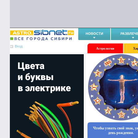
НОВОСТИ
РАЗВЛЕЧ
Вход
Астрология
Хи
Чтобы узнать свой знак, 
день рождения.