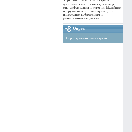
За рунами - всего лишь за тремя
десятками знаков - стоит целый мир -
мир мифов, магии и истории. Малейшее
погружение в этот мир приводит к
интересным наблюдениям и
удивительным открытиям.
Опрос
Опрос временно недоступен.