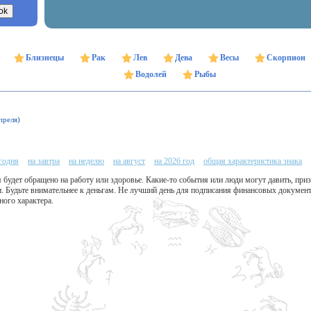
Близнецы
Рак
Лев
Дева
Весы
Скорпион
Водолей
Рыбы
преля)
егодня
на завтра
на неделю
на август
на 2026 год
общая характеристика знака
будет обращено на работу или здоровье. Какие-то события или люди могут давить, призы
и. Будьте внимательнее к деньгам. Не лучший день для подписания финансовых докуме
ного характера.