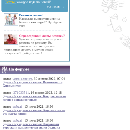
Тесты:
каждую неделю новый!
все тесты →
Ревнивы ли вы?
Насколько вы претендуете на
близких вам людей? Пройдите
тест.
Справедливый ли вы человек?
Чувство справедливости у всех
развито по разному. Вы
замечали, что иногда вам
приходится думать о мотиве своих
поступков? Пройдите тест!
На форуме
Автор:
astro.sibnet.ru
, 30 января 2022, 07:04
Здесь обсуждается статья: Возможности
Хиромантии
Автор:
271033511
, 16 января 2022, 12:18
Здесь обсуждается статья: Как рассчитать
личное денежное число
Автор:
zabzab
, 13 июля 2021, 16:30
Здесь обсуждается статья: Хиромантия —
это карта жизни
Автор:
zabzab
, 13 июля 2021, 16:30
Здесь обсуждается статья: Любовный
гороскоп: как целуются знаки Зодиака