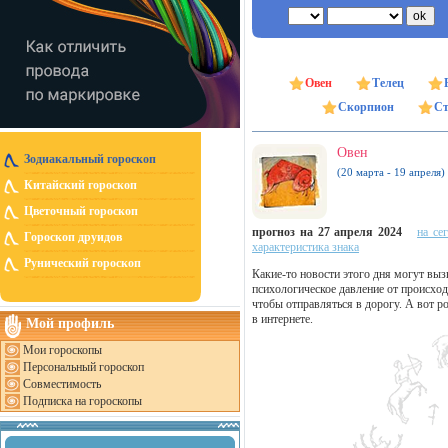
Овен
Телец
Скорпион
Ст
Овен
Зодиакальный гороскоп
(20 марта - 19 апреля)
Китайский гороскоп
Цветочный гороскоп
прогноз на 27 апреля 2024
на се
Гороскоп друидов
характеристика знака
Рунический гороскоп
Какие-то новости этого дня могут вы
психологическое давление от происход
чтобы отправляться в дорогу. А вот р
в интернете.
Мой профиль
Мои гороскопы
Персональный гороскоп
Совместимость
Подписка на гороскопы