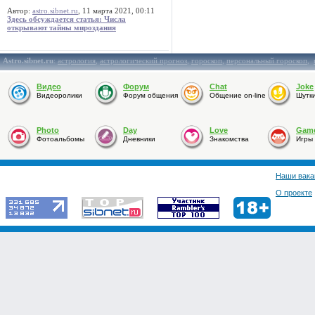
Автор:
astro.sibnet.ru
, 11 марта 2021, 00:11
Здесь обсуждается статья: Числа
открывают тайны мироздания
Astro.sibnet.ru
:
астрология
,
астрологический прогноз
,
гороскоп
,
персональный гороскоп
,
Видео
Форум
Chat
Joke
Видеоролики
Форум общения
Общение on-line
Шутк
Photo
Day
Love
Gam
Фотоальбомы
Дневники
Знакомства
Игры
Наши вака
О проекте