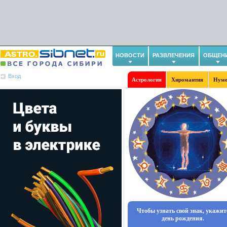
НОВОСТИ
РАЗВЛЕЧЕНИЯ
ОБЩЕН
Вход
Астрология
Хиромантия
Нуме
Чтобы узнать свой знак, укажит
день рождения.