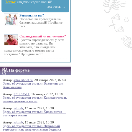
Тесты:
каждую неделю новый!
все тесты →
Ревнивы ли вы?
Насколько вы претендуете на
близких вам людей? Пройдите
тест.
Справедливый ли вы человек?
Чувство справедливости у всех
развито по разному. Вы
замечали, что иногда вам
приходится думать о мотиве своих
поступков? Пройдите тест!
На форуме
Автор:
astro.sibnet.ru
, 30 января 2022, 07:04
Здесь обсуждается статья: Возможности
Хиромантии
Автор:
271033511
, 16 января 2022, 12:18
Здесь обсуждается статья: Как рассчитать
личное денежное число
Автор:
zabzab
, 13 июля 2021, 16:30
Здесь обсуждается статья: Хиромантия —
это карта жизни
Автор:
zabzab
, 13 июля 2021, 16:30
Здесь обсуждается статья: Любовный
гороскоп: как целуются знаки Зодиака