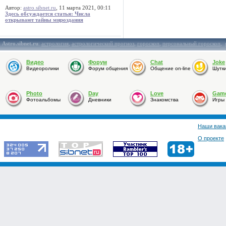
Автор:
astro.sibnet.ru
, 11 марта 2021, 00:11
Здесь обсуждается статья: Числа
открывают тайны мироздания
Astro.sibnet.ru
:
астрология
,
астрологический прогноз
,
гороскоп
,
персональный гороскоп
,
Видео
Форум
Chat
Joke
Видеоролики
Форум общения
Общение on-line
Шутк
Photo
Day
Love
Gam
Фотоальбомы
Дневники
Знакомства
Игры
Наши вака
О проекте