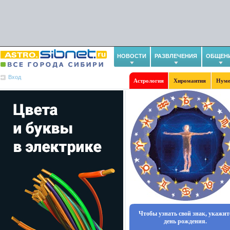
НОВОСТИ
РАЗВЛЕЧЕНИЯ
ОБЩЕН
Вход
Астрология
Хиромантия
Нуме
Чтобы узнать свой знак, укажит
день рождения.