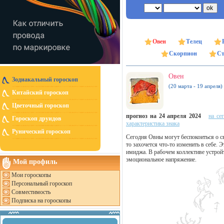
Овен
Телец
Скорпион
Ст
Овен
Зодиакальный гороскоп
(20 марта - 19 апреля)
Китайский гороскоп
Цветочный гороскоп
прогноз на 24 апреля 2024
на се
Гороскоп друидов
характеристика знака
Рунический гороскоп
Сегодня Овны могут беспокоиться о с
то захочется что-то изменить в себе. 
имиджа. В рабочем коллективе устройт
эмоциональное напряжение.
Мой профиль
Мои гороскопы
Персональный гороскоп
Совместимость
Подписка на гороскопы