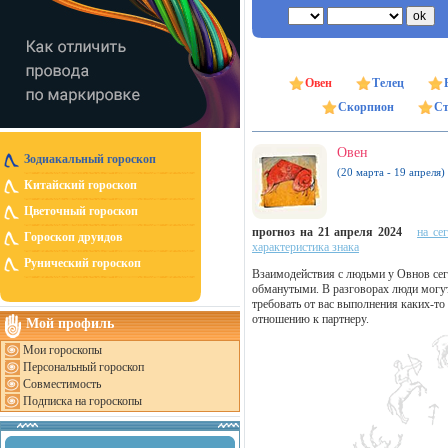
Овен
Телец
Скорпион
Ст
Овен
Зодиакальный гороскоп
(20 марта - 19 апреля)
Китайский гороскоп
Цветочный гороскоп
прогноз на 21 апреля 2024
на се
Гороскоп друидов
характеристика знака
Рунический гороскоп
Взаимодействия с людьми у Овнов сего
обманутыми. В разговорах люди могут 
требовать от вас выполнения каких-то
отношению к партнеру.
Мой профиль
Мои гороскопы
Персональный гороскоп
Совместимость
Подписка на гороскопы