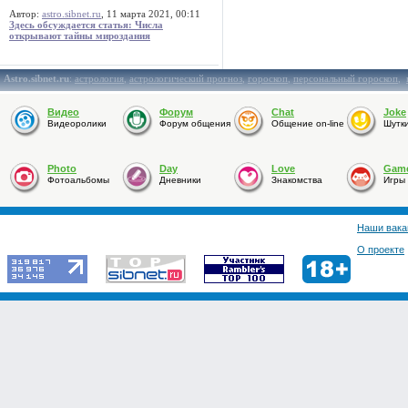
Автор:
astro.sibnet.ru
, 11 марта 2021, 00:11
Здесь обсуждается статья: Числа
открывают тайны мироздания
Astro.sibnet.ru
:
астрология
,
астрологический прогноз
,
гороскоп
,
персональный гороскоп
,
Видео
Форум
Chat
Joke
Видеоролики
Форум общения
Общение on-line
Шутк
Photo
Day
Love
Gam
Фотоальбомы
Дневники
Знакомства
Игры
Наши вака
О проекте