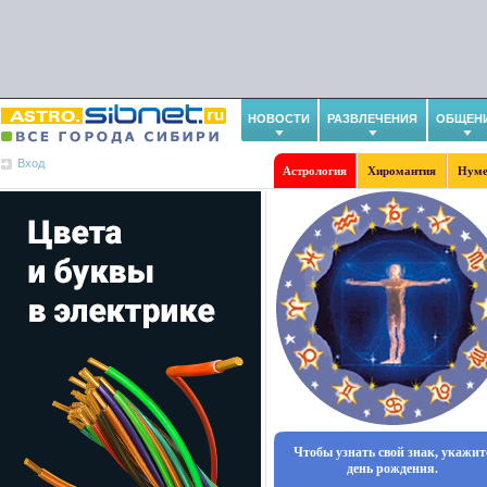
НОВОСТИ
РАЗВЛЕЧЕНИЯ
ОБЩЕН
Вход
Астрология
Хиромантия
Нуме
Чтобы узнать свой знак, укажит
день рождения.