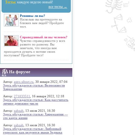
Тесты:
каждую неделю новый!
все тесты →
Ревнивы ли вы?
Насколько вы претендуете на
близких вам людей? Пройдите
тест.
Справедливый ли вы человек?
Чувство справедливости у всех
развито по разному. Вы
замечали, что иногда вам
приходится думать о мотиве своих
поступков? Пройдите тест!
На форуме
Автор:
astro.sibnet.ru
, 30 января 2022, 07:04
Здесь обсуждается статья: Возможности
Хиромантии
Автор:
271033511
, 16 января 2022, 12:18
Здесь обсуждается статья: Как рассчитать
личное денежное число
Автор:
zabzab
, 13 июля 2021, 16:30
Здесь обсуждается статья: Хиромантия —
это карта жизни
Автор:
zabzab
, 13 июля 2021, 16:30
Здесь обсуждается статья: Любовный
гороскоп: как целуются знаки Зодиака