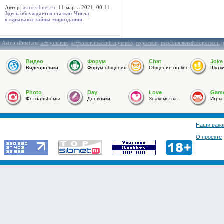
Автор:
astro.sibnet.ru
, 11 марта 2021, 00:11
Здесь обсуждается статья: Числа
открывают тайны мироздания
Astro.sibnet.ru
:
астрология
,
астрологический прогноз
,
гороскоп
,
персональный гороскоп
,
Видео
Форум
Chat
Joke
Видеоролики
Форум общения
Общение on-line
Шутк
Photo
Day
Love
Gam
Фотоальбомы
Дневники
Знакомства
Игры
Наши вака
О проекте