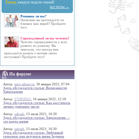
Тесты:
каждую неделю новый!
все тесты →
Ревнивы ли вы?
Насколько вы претендуете на
близких вам людей? Пройдите
тест.
Справедливый ли вы человек?
Чувство справедливости у всех
развито по разному. Вы
замечали, что иногда вам
приходится думать о мотиве своих
поступков? Пройдите тест!
На форуме
Автор:
astro.sibnet.ru
, 30 января 2022, 07:04
Здесь обсуждается статья: Возможности
Хиромантии
Автор:
271033511
, 16 января 2022, 12:18
Здесь обсуждается статья: Как рассчитать
личное денежное число
Автор:
zabzab
, 13 июля 2021, 16:30
Здесь обсуждается статья: Хиромантия —
это карта жизни
Автор:
zabzab
, 13 июля 2021, 16:30
Здесь обсуждается статья: Любовный
гороскоп: как целуются знаки Зодиака