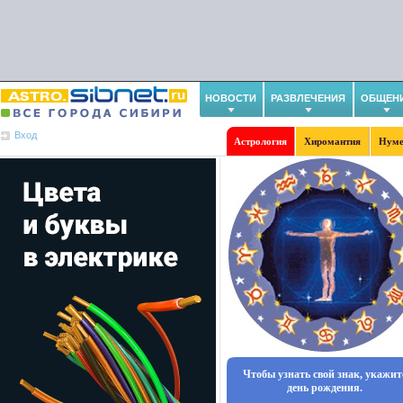
НОВОСТИ
РАЗВЛЕЧЕНИЯ
ОБЩЕН
Вход
Астрология
Хиромантия
Нуме
Чтобы узнать свой знак, укажит
день рождения.