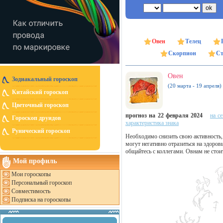
Овен
Телец
Скорпион
Ст
Овен
Зодиакальный гороскоп
(20 марта - 19 апреля)
Китайский гороскоп
Цветочный гороскоп
прогноз на 22 февраля 2024
на с
Гороскоп друидов
характеристика знака
Рунический гороскоп
Необходимо снизить свою активность, 
могут негативно отразиться на здоров
общайтесь с коллегами. Овнам не стои
Мой профиль
Мои гороскопы
Персональный гороскоп
Совместимость
Подписка на гороскопы