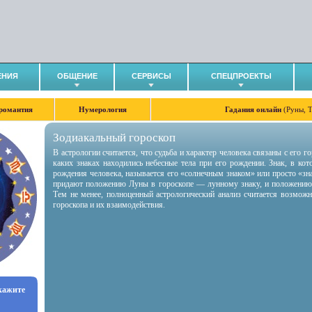
ЕНИЯ
ОБЩЕНИЕ
СЕРВИСЫ
СПЕЦПРОЕКТЫ
романтия
Нумерология
Гадания онлайн
(Руны, 
Зодиакальный гороскоп
В астрологии считается, что судьба и характер человека связаны с его 
каких знаках находились небесные тела при его рождении. Знак, в ко
рождения человека, называется его «солнечным знаком» или просто «зн
придают положению Луны в гороскопе — лунному знаку, и положению
Тем не менее, полноценный астрологический анализ считается возмож
гороскопа и их взаимодействия.
укажите