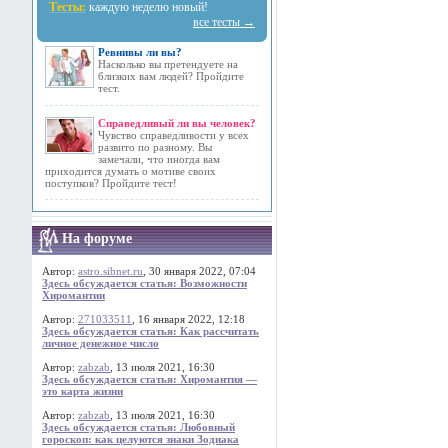
Тесты:
каждую неделю новый!
все тесты →
Ревнивы ли вы?
Насколько вы претендуете на
близких вам людей? Пройдите
тест.
Справедливый ли вы человек?
Чувство справедливости у всех
развито по разному. Вы
замечали, что иногда вам
приходится думать о мотиве своих
поступков? Пройдите тест!
На форуме
Автор:
astro.sibnet.ru
, 30 января 2022, 07:04
Здесь обсуждается статья: Возможности
Хиромантии
Автор:
271033511
, 16 января 2022, 12:18
Здесь обсуждается статья: Как рассчитать
личное денежное число
Автор:
zabzab
, 13 июля 2021, 16:30
Здесь обсуждается статья: Хиромантия —
это карта жизни
Автор:
zabzab
, 13 июля 2021, 16:30
Здесь обсуждается статья: Любовный
гороскоп: как целуются знаки Зодиака