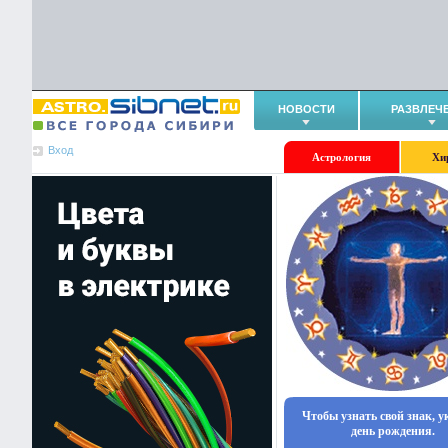
НОВОСТИ
РАЗВЛЕЧ
Вход
Астрология
Хи
Чтобы узнать свой знак, 
день рождения.