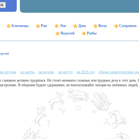
Близнецы
Рак
Лев
Дева
Весы
Скорпион
Водолей
Рыбы
преля)
на сегодня
на завтра
на неделю
на август
на 2026 год
общая характеристика зн
 слишком активно трудиться. Не стоит начинать сложные или трудные дела в этот день.
настроение. В общении будьте сдержаннее, не выплескивайте эмоции на любимых людей,