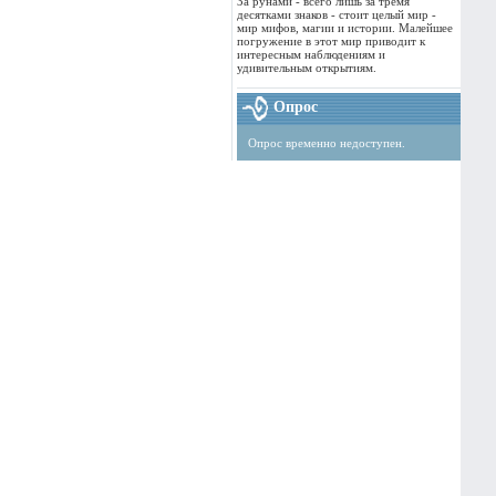
За рунами - всего лишь за тремя
десятками знаков - стоит целый мир -
мир мифов, магии и истории. Малейшее
погружение в этот мир приводит к
интересным наблюдениям и
удивительным открытиям.
Опрос
Опрос временно недоступен.