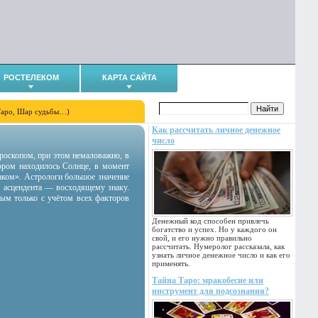
РОСТЕЛЕКОМ
КАРТА САЙТА
Таро, Шар судьбы…)
Как рассчитать личное денежное
число
гороскопом, при этом немаловажно, в
тором находилось Солнце, в момент
аком». Астрологи большое значение
 асцендента — восходящему знаку.
ным только с учётом всех факторов
Денежный код способен привлечь
богатство и успех. Но у каждого он
свой, и его нужно правильно
рассчитать. Нумеролог рассказала, как
узнать личное денежное число и как его
применять.
Тайна Таро: мракобесие или
инструмент для подсознания?