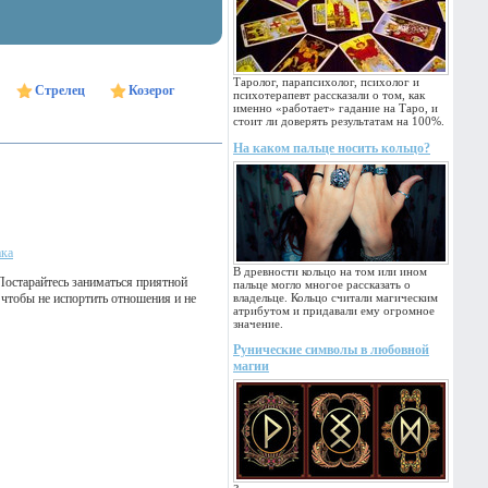
Таролог, парапсихолог, психолог и
Стрелец
Козерог
психотерапевт рассказали о том, как
именно «работает» гадание на Таро, и
стоит ли доверять результатам на 100%.
На каком пальце носить кольцо?
ака
В древности кольцо на том или ином
 Постарайтесь заниматься приятной
пальце могло многое рассказать о
 чтобы не испортить отношения и не
владельце. Кольцо считали магическим
атрибутом и придавали ему огромное
значение.
Рунические символы в любовной
магии