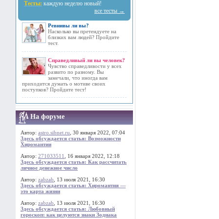
Тесты:
каждую неделю новый!
все тесты →
Ревнивы ли вы?
Насколько вы претендуете на
близких вам людей? Пройдите
тест.
Справедливый ли вы человек?
Чувство справедливости у всех
развито по разному. Вы
замечали, что иногда вам
приходится думать о мотиве своих
поступков? Пройдите тест!
На форуме
Автор:
astro.sibnet.ru
, 30 января 2022, 07:04
Здесь обсуждается статья: Возможности
Хиромантии
Автор:
271033511
, 16 января 2022, 12:18
Здесь обсуждается статья: Как рассчитать
личное денежное число
Автор:
zabzab
, 13 июля 2021, 16:30
Здесь обсуждается статья: Хиромантия —
это карта жизни
Автор:
zabzab
, 13 июля 2021, 16:30
Здесь обсуждается статья: Любовный
гороскоп: как целуются знаки Зодиака