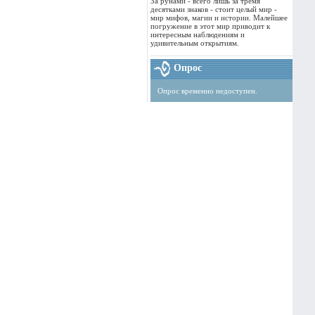
За рунами - всего лишь за тремя
десятками знаков - стоит целый мир -
мир мифов, магии и истории. Малейшее
погружение в этот мир приводит к
интересным наблюдениям и
удивительным открытиям.
Опрос
Опрос временно недоступен.