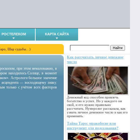
РОСТЕЛЕКОМ
КАРТА САЙТА
Таро, Шар судьбы…)
Как рассчитать личное денежное
число
гороскопом, при этом немаловажно, в
тором находилось Солнце, в момент
аком». Астрологи большое значение
 асцендента — восходящему знаку.
ным только с учётом всех факторов
Денежный код способен привлечь
богатство и успех. Но у каждого он
свой, и его нужно правильно
рассчитать. Нумеролог рассказала, как
узнать личное денежное число и как его
применять.
Тайна Таро: мракобесие или
инструмент для подсознания?