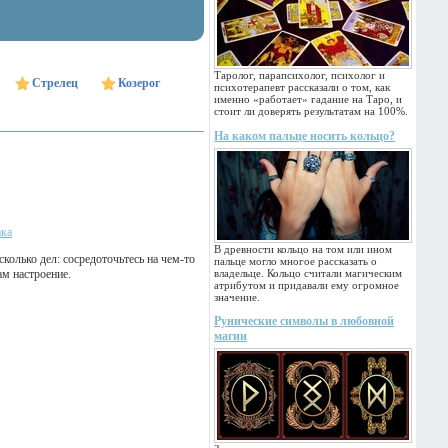
Таролог, парапсихолог, психолог и
Стрелец
Козерог
психотерапевт рассказали о том, как
именно «работает» гадание на Таро, и
стоит ли доверять результатам на 100%.
На каком пальце носить кольцо?
ака
В древности кольцо на том или ином
колько дел: сосредоточьтесь на чем-то
пальце могло многое рассказать о
ам настроение.
владельце. Кольцо считали магическим
атрибутом и придавали ему огромное
значение.
Рунические символы в любовной
магии