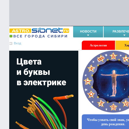
НОВОСТИ
РАЗВЛЕЧ
Вход
Астрология
Хи
Чтобы узнать свой знак, 
день рождения.