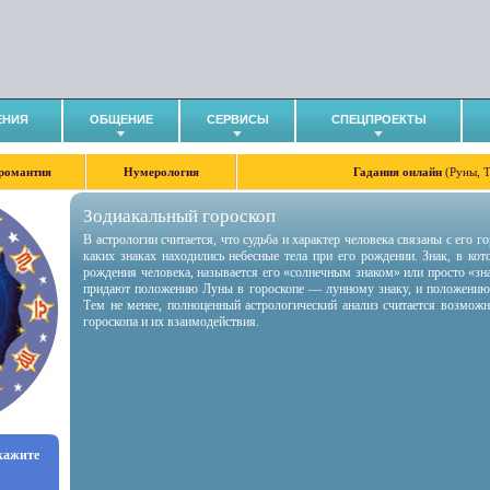
ЕНИЯ
ОБЩЕНИЕ
СЕРВИСЫ
СПЕЦПРОЕКТЫ
романтия
Нумерология
Гадания онлайн
(Руны, 
Зодиакальный гороскоп
В астрологии считается, что судьба и характер человека связаны с его 
каких знаках находились небесные тела при его рождении. Знак, в ко
рождения человека, называется его «солнечным знаком» или просто «зн
придают положению Луны в гороскопе — лунному знаку, и положению
Тем не менее, полноценный астрологический анализ считается возмож
гороскопа и их взаимодействия.
укажите