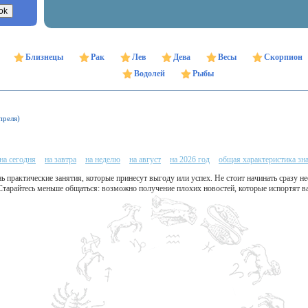
Близнецы
Рак
Лев
Дева
Весы
Скорпион
Водолей
Рыбы
преля)
на сегодня
на завтра
на неделю
на август
на 2026 год
общая характеристика зн
 практические занятия, которые принесут выгоду или успех. Не стоит начинать сразу нес
 Старайтесь меньше общаться: возможно получение плохих новостей, которые испортят в