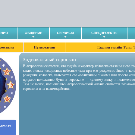
ЕНИЯ
ОБЩЕНИЕ
СЕРВИСЫ
СПЕЦПРОЕКТЫ
романтия
Нумерология
Гадания онлайн
(Руны, 
Зодиакальный гороскоп
В астрологии считается, что судьба и характер человека связаны с его 
каких знаках находились небесные тела при его рождении. Знак, в ко
рождения человека, называется его «солнечным знаком» или просто «зн
придают положению Луны в гороскопе — лунному знаку, и положению
Тем не менее, полноценный астрологический анализ считается возмож
гороскопа и их взаимодействия.
укажите