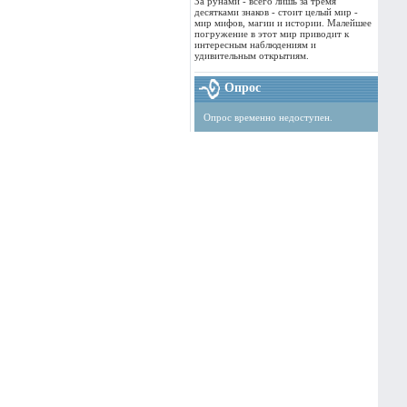
За рунами - всего лишь за тремя
десятками знаков - стоит целый мир -
мир мифов, магии и истории. Малейшее
погружение в этот мир приводит к
интересным наблюдениям и
удивительным открытиям.
Опрос
Опрос временно недоступен.