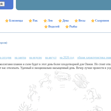
Близнецы
Рак
Лев
Дева
Весы
Скорпион
Водолей
Рыбы
преля)
а сегодня
на завтра
на неделю
на август
на 2026 год
общая характеристика зна
 коллегами планов и схем будет в этот день более плодотворной для Овнов. Не стоит отв
т вас отвлекать. Удачный и эмоционально насыщенный день. Вечер лучше провести в уед