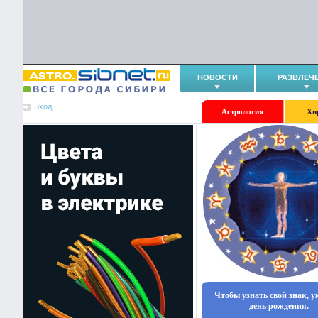
НОВОСТИ
РАЗВЛЕЧ
Вход
Астрология
Хи
Чтобы узнать свой знак, 
день рождения.