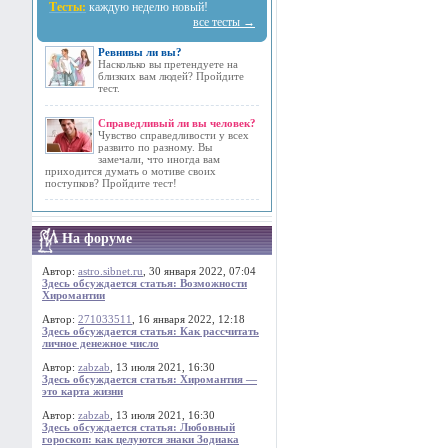
Тесты:
каждую неделю новый!
все тесты →
Ревнивы ли вы?
Насколько вы претендуете на
близких вам людей? Пройдите
тест.
Справедливый ли вы человек?
Чувство справедливости у всех
развито по разному. Вы
замечали, что иногда вам
приходится думать о мотиве своих
поступков? Пройдите тест!
На форуме
Автор:
astro.sibnet.ru
, 30 января 2022, 07:04
Здесь обсуждается статья: Возможности
Хиромантии
Автор:
271033511
, 16 января 2022, 12:18
Здесь обсуждается статья: Как рассчитать
личное денежное число
Автор:
zabzab
, 13 июля 2021, 16:30
Здесь обсуждается статья: Хиромантия —
это карта жизни
Автор:
zabzab
, 13 июля 2021, 16:30
Здесь обсуждается статья: Любовный
гороскоп: как целуются знаки Зодиака