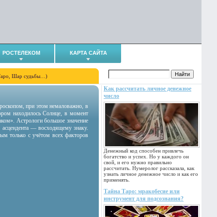
РОСТЕЛЕКОМ
КАРТА САЙТА
Таро, Шар судьбы…)
Как рассчитать личное денежное
число
гороскопом, при этом немаловажно, в
тором находилось Солнце, в момент
аком». Астрологи большое значение
 асцендента — восходящему знаку.
ным только с учётом всех факторов
Денежный код способен привлечь
богатство и успех. Но у каждого он
свой, и его нужно правильно
рассчитать. Нумеролог рассказала, как
узнать личное денежное число и как его
применять.
Тайна Таро: мракобесие или
инструмент для подсознания?