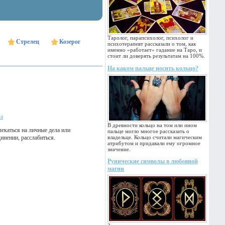
Таролог, парапсихолог, психолог и
Стрелец
Козерог
психотерапевт рассказали о том, как
именно «работает» гадание на Таро, и
стоит ли доверять результатам на 100%.
На каком пальце носить кольцо?
ка
В древности кольцо на том или ином
лекаться на личные дела или
пальце могло многое рассказать о
инении, расслабиться.
владельце. Кольцо считали магическим
атрибутом и придавали ему огромное
значение.
Рунические символы в любовной
магии