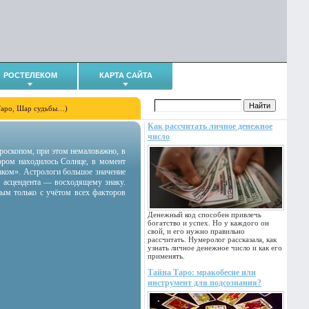
РОСТЕЛЕКОМ
КАРТА САЙТА
Таро, Шар судьбы…)
Как рассчитать личное денежное
число
гороскопом, при этом немаловажно, в
тором находилось Солнце, в момент
аком». Астрологи большое значение
 асцендента — восходящему знаку.
ным только с учётом всех факторов
Денежный код способен привлечь
богатство и успех. Но у каждого он
свой, и его нужно правильно
рассчитать. Нумеролог рассказала, как
узнать личное денежное число и как его
применять.
Тайна Таро: мракобесие или
инструмент для подсознания?