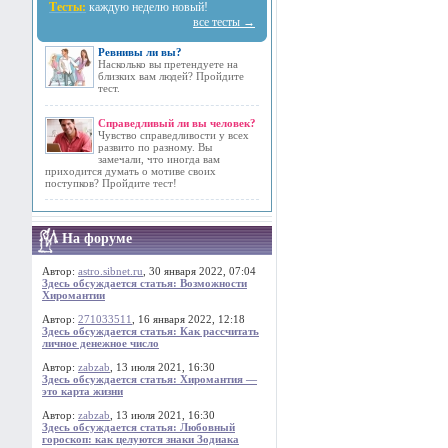
Тесты:
каждую неделю новый!
все тесты →
Ревнивы ли вы?
Насколько вы претендуете на
близких вам людей? Пройдите
тест.
Справедливый ли вы человек?
Чувство справедливости у всех
развито по разному. Вы
замечали, что иногда вам
приходится думать о мотиве своих
поступков? Пройдите тест!
На форуме
Автор:
astro.sibnet.ru
, 30 января 2022, 07:04
Здесь обсуждается статья: Возможности
Хиромантии
Автор:
271033511
, 16 января 2022, 12:18
Здесь обсуждается статья: Как рассчитать
личное денежное число
Автор:
zabzab
, 13 июля 2021, 16:30
Здесь обсуждается статья: Хиромантия —
это карта жизни
Автор:
zabzab
, 13 июля 2021, 16:30
Здесь обсуждается статья: Любовный
гороскоп: как целуются знаки Зодиака