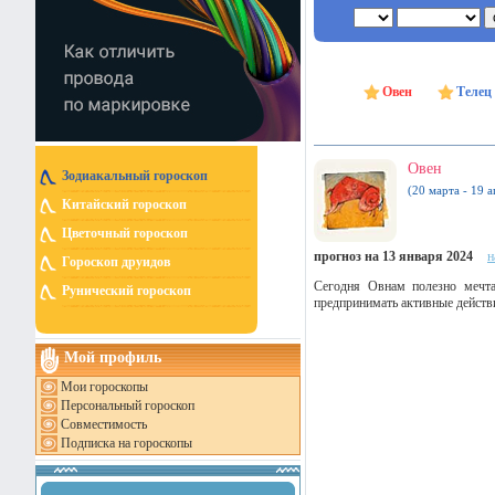
Овен
Телец
Овен
Зодиакальный гороскоп
(20 марта - 19 а
Китайский гороскоп
Цветочный гороскоп
прогноз на 13 января 2024
н
Гороскоп друидов
Сегодня Овнам полезно мечта
Рунический гороскоп
предпринимать активные действи
Мой профиль
Мои гороскопы
Персональный гороскоп
Совместимость
Подписка на гороскопы