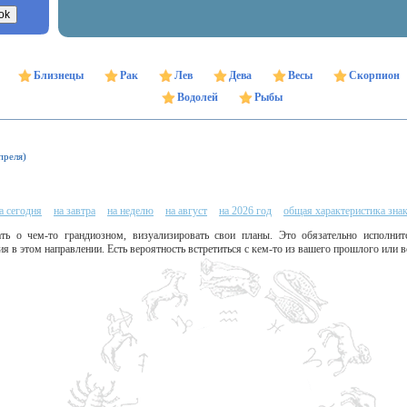
Близнецы
Рак
Лев
Дева
Весы
Скорпион
Водолей
Рыбы
преля)
а сегодня
на завтра
на неделю
на август
на 2026 год
общая характеристика зна
ть о чем-то грандиозном, визуализировать свои планы. Это обязательно исполнит
я в этом направлении. Есть вероятность встретиться с кем-то из вашего прошлого или 