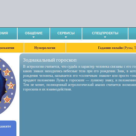
ЕНИЯ
ОБЩЕНИЕ
СЕРВИСЫ
СПЕЦПРОЕКТЫ
романтия
Нумерология
Гадания онлайн
(Руны, 
Зодиакальный гороскоп
В астрологии считается, что судьба и характер человека связаны с его 
каких знаках находились небесные тела при его рождении. Знак, в ко
рождения человека, называется его «солнечным знаком» или просто «зн
придают положению Луны в гороскопе — лунному знаку, и положению
Тем не менее, полноценный астрологический анализ считается возмож
гороскопа и их взаимодействия.
укажите