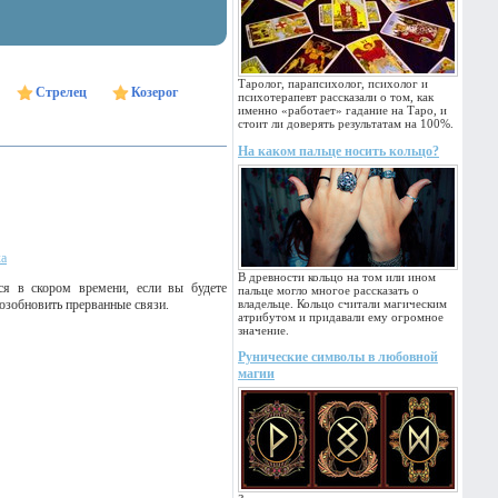
Таролог, парапсихолог, психолог и
Стрелец
Козерог
психотерапевт рассказали о том, как
именно «работает» гадание на Таро, и
стоит ли доверять результатам на 100%.
На каком пальце носить кольцо?
ка
В древности кольцо на том или ином
ся в скором времени, если вы будете
пальце могло многое рассказать о
возобновить прерванные связи.
владельце. Кольцо считали магическим
атрибутом и придавали ему огромное
значение.
Рунические символы в любовной
магии