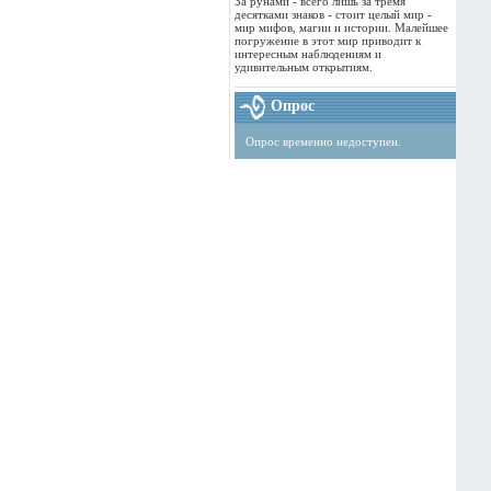
За рунами - всего лишь за тремя
десятками знаков - стоит целый мир -
мир мифов, магии и истории. Малейшее
погружение в этот мир приводит к
интересным наблюдениям и
удивительным открытиям.
Опрос
Опрос временно недоступен.