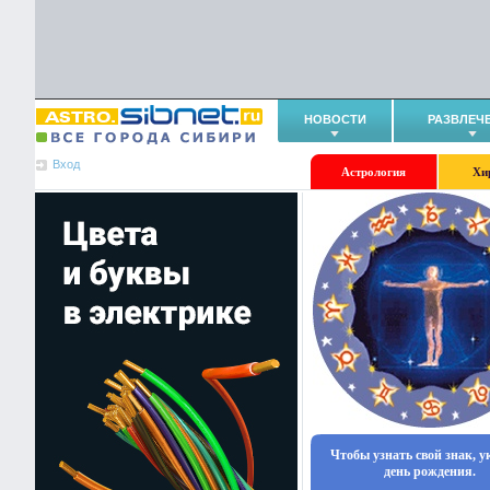
НОВОСТИ
РАЗВЛЕЧ
Вход
Астрология
Хи
Чтобы узнать свой знак, 
день рождения.