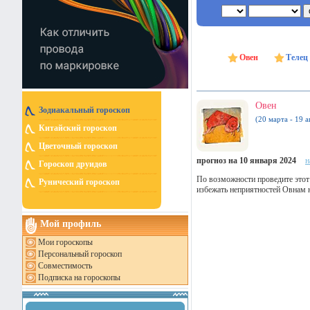
Овен
Телец
Овен
Зодиакальный гороскоп
(20 марта - 19 а
Китайский гороскоп
Цветочный гороскоп
прогноз на 10 января 2024
н
Гороскоп друидов
По возможности проведите этот
Рунический гороскоп
избежать неприятностей Овнам н
Мой профиль
Мои гороскопы
Персональный гороскоп
Совместимость
Подписка на гороскопы