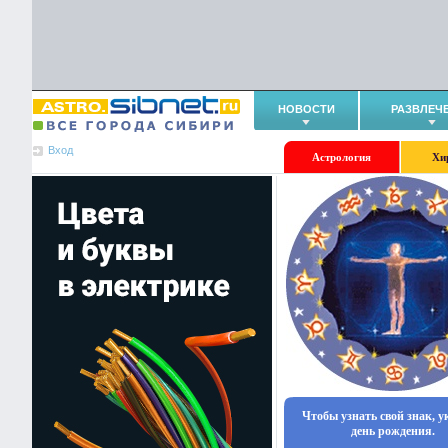
НОВОСТИ
РАЗВЛЕЧ
Вход
Астрология
Хи
Чтобы узнать свой знак, 
день рождения.