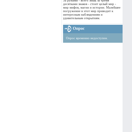
За рунами - всего лишь за тремя
десятками знаков - стоит целый мир -
мир мифов, магии и истории. Малейшее
погружение в этот мир приводит к
интересным наблюдениям и
удивительным открытиям.
Опрос
Опрос временно недоступен.