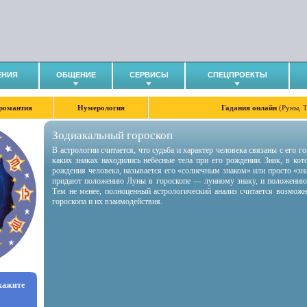
ЕНИЯ
ОБЩЕНИЕ
СЕРВИСЫ
СПЕЦПРОЕКТЫ
романтия
Нумерология
Гадания онлайн
(Руны, 
Зодиакальный гороскоп
В астрологии считается, что судьба и характер человека связаны с его 
каких знаках находились небесные тела при его рождении. Знак, в ко
рождения человека, называется его «солнечным знаком» или просто «зн
придают положению Луны в гороскопе — лунному знаку, и положению
Тем не менее, полноценный астрологический анализ считается возмож
гороскопа и их взаимодействия.
укажите