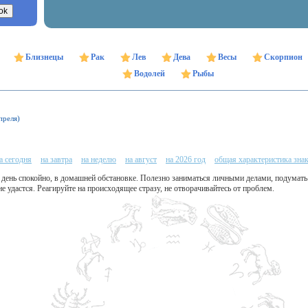
Близнецы
Рак
Лев
Дева
Весы
Скорпион
Водолей
Рыбы
преля)
а сегодня
на завтра
на неделю
на август
на 2026 год
общая характеристика зна
 день спокойно, в домашней обстановке. Полезно заниматься личными делами, подумать
е удастся. Реагируйте на происходящее стразу, не отворачивайтесь от проблем.