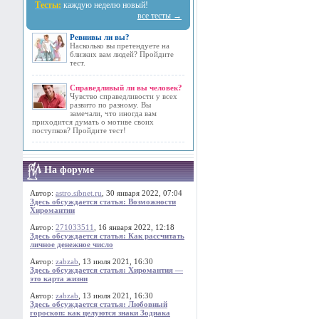
Тесты:
каждую неделю новый!
все тесты →
Ревнивы ли вы?
Насколько вы претендуете на
близких вам людей? Пройдите
тест.
Справедливый ли вы человек?
Чувство справедливости у всех
развито по разному. Вы
замечали, что иногда вам
приходится думать о мотиве своих
поступков? Пройдите тест!
На форуме
Автор:
astro.sibnet.ru
, 30 января 2022, 07:04
Здесь обсуждается статья: Возможности
Хиромантии
Автор:
271033511
, 16 января 2022, 12:18
Здесь обсуждается статья: Как рассчитать
личное денежное число
Автор:
zabzab
, 13 июля 2021, 16:30
Здесь обсуждается статья: Хиромантия —
это карта жизни
Автор:
zabzab
, 13 июля 2021, 16:30
Здесь обсуждается статья: Любовный
гороскоп: как целуются знаки Зодиака