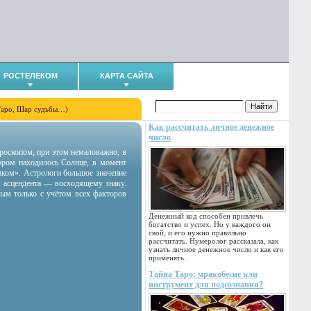
РОСТЕЛЕКОМ
КАРТА САЙТА
Таро, Шар судьбы…)
Как рассчитать личное денежное
число
гороскопом, при этом немаловажно, в
тором находилось Солнце, в момент
аком». Астрологи большое значение
 асцендента — восходящему знаку.
ным только с учётом всех факторов
Денежный код способен привлечь
богатство и успех. Но у каждого он
свой, и его нужно правильно
рассчитать. Нумеролог рассказала, как
узнать личное денежное число и как его
применять.
Тайна Таро: мракобесие или
инструмент для подсознания?