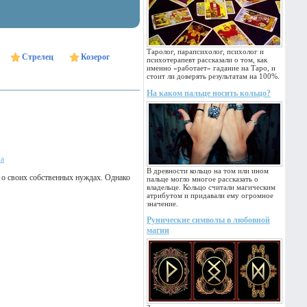
Таролог, парапсихолог, психолог и
Стрелец
Козерог
психотерапевт рассказали о том, как
именно «работает» гадание на Таро, и
стоит ли доверять результатам на 100%.
На каком пальце носить кольцо?
ка
В древности кольцо на том или ином
 о своих собственных нуждах. Однако
пальце могло многое рассказать о
владельце. Кольцо считали магическим
атрибутом и придавали ему огромное
значение.
Рунические символы в любовной
магии