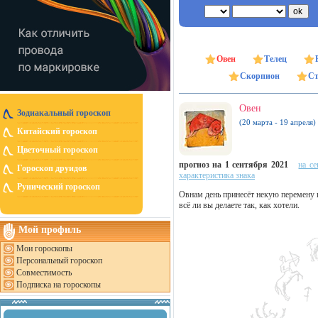
Овен
Телец
Скорпион
Ст
Овен
Зодиакальный гороскоп
(20 марта - 19 апреля)
Китайский гороскоп
Цветочный гороскоп
прогноз на 1 сентября 2021
на се
Гороскоп друидов
характеристика знака
Рунический гороскоп
Овнам день принесёт некую перемену 
всё ли вы делаете так, как хотели.
Мой профиль
Мои гороскопы
Персональный гороскоп
Совместимость
Подписка на гороскопы