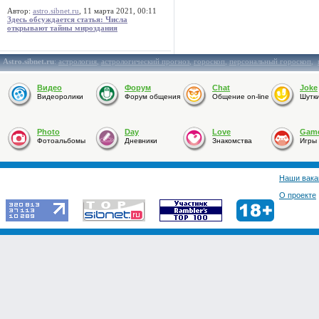
Автор:
astro.sibnet.ru
, 11 марта 2021, 00:11
Здесь обсуждается статья: Числа
открывают тайны мироздания
Astro.sibnet.ru
:
астрология
,
астрологический прогноз
,
гороскоп
,
персональный гороскоп
,
Видео
Форум
Chat
Joke
Видеоролики
Форум общения
Общение on-line
Шутк
Photo
Day
Love
Gam
Фотоальбомы
Дневники
Знакомства
Игры
Наши вака
О проекте