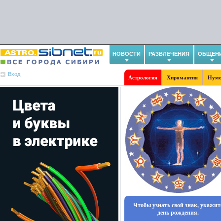
НОВОСТИ
РАЗВЛЕЧЕНИЯ
ОБЩЕН
Вход
Астрология
Хиромантия
Нуме
Чтобы узнать свой знак, укажит
день рождения.