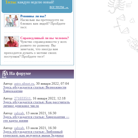
Тесты:
каждую неделю новый!
все тесты →
Ревнивы ли вы?
Насколько вы претендуете на
близких вам людей? Пройдите
тест.
Справедливый ли вы человек?
Чувство справедливости у всех
развито по разному. Вы
замечали, что иногда вам
приходится думать о мотиве своих
поступков? Пройдите тест!
На форуме
Автор:
astro.sibnet.ru
, 30 января 2022, 07:04
Здесь обсуждается статья: Возможности
Хиромантии
Автор:
271033511
, 16 января 2022, 12:18
Здесь обсуждается статья: Как рассчитать
личное денежное число
Автор:
zabzab
, 13 июля 2021, 16:30
Здесь обсуждается статья: Хиромантия —
это карта жизни
Автор:
zabzab
, 13 июля 2021, 16:30
Здесь обсуждается статья: Любовный
гороскоп: как целуются знаки Зодиака