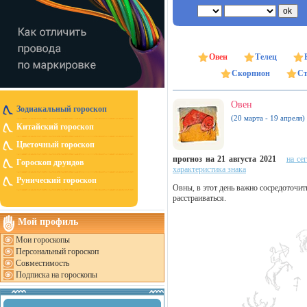
Овен
Телец
Скорпион
Ст
Овен
Зодиакальный гороскоп
(20 марта - 19 апреля)
Китайский гороскоп
Цветочный гороскоп
прогноз на 21 августа 2021
на се
Гороскоп друидов
характеристика знака
Рунический гороскоп
Овны, в этот день важно сосредоточить
расстраиваться.
Мой профиль
Мои гороскопы
Персональный гороскоп
Совместимость
Подписка на гороскопы