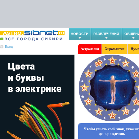
НОВОСТИ
РАЗВЛЕЧЕНИЯ
ОБЩЕН
Вход
Астрология
Хиромантия
Нуме
Чтобы узнать свой знак, укажит
день рождения.