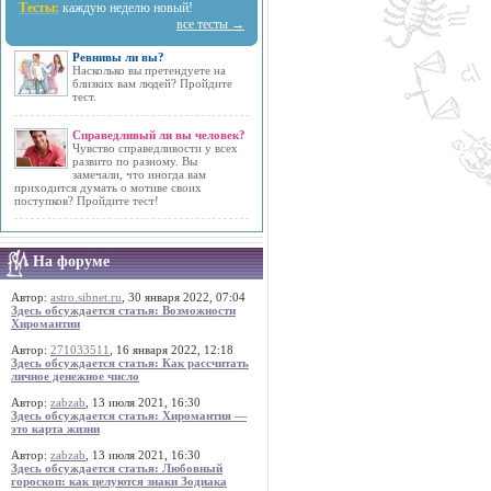
Тесты:
каждую неделю новый!
все тесты →
Ревнивы ли вы?
Насколько вы претендуете на
близких вам людей? Пройдите
тест.
Справедливый ли вы человек?
Чувство справедливости у всех
развито по разному. Вы
замечали, что иногда вам
приходится думать о мотиве своих
поступков? Пройдите тест!
На форуме
Автор:
astro.sibnet.ru
, 30 января 2022, 07:04
Здесь обсуждается статья: Возможности
Хиромантии
Автор:
271033511
, 16 января 2022, 12:18
Здесь обсуждается статья: Как рассчитать
личное денежное число
Автор:
zabzab
, 13 июля 2021, 16:30
Здесь обсуждается статья: Хиромантия —
это карта жизни
Автор:
zabzab
, 13 июля 2021, 16:30
Здесь обсуждается статья: Любовный
гороскоп: как целуются знаки Зодиака