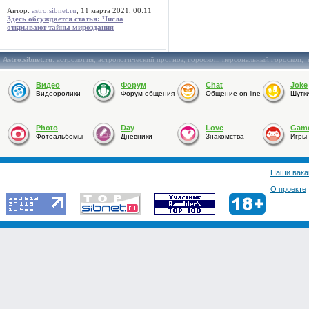
Автор:
astro.sibnet.ru
, 11 марта 2021, 00:11
Здесь обсуждается статья: Числа
открывают тайны мироздания
Astro.sibnet.ru
:
астрология
,
астрологический прогноз
,
гороскоп
,
персональный гороскоп
,
Видео
Форум
Chat
Joke
Видеоролики
Форум общения
Общение on-line
Шутк
Photo
Day
Love
Gam
Фотоальбомы
Дневники
Знакомства
Игры
Наши вака
О проекте