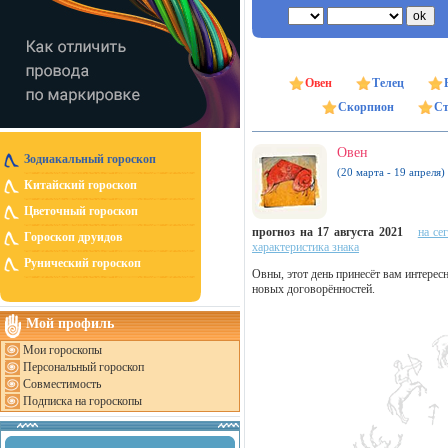
Овен
Телец
Скорпион
Ст
Овен
Зодиакальный гороскоп
(20 марта - 19 апреля)
Китайский гороскоп
Цветочный гороскоп
прогноз на 17 августа 2021
на се
Гороскоп друидов
характеристика знака
Рунический гороскоп
Овны, этот день принесёт вам интерес
новых договорённостей.
Мой профиль
Мои гороскопы
Персональный гороскоп
Совместимость
Подписка на гороскопы