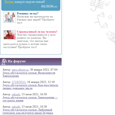
Тесты:
каждую неделю новый!
все тесты →
Ревнивы ли вы?
Насколько вы претендуете на
близких вам людей? Пройдите
тест.
Справедливый ли вы человек?
Чувство справедливости у всех
развито по разному. Вы
замечали, что иногда вам
приходится думать о мотиве своих
поступков? Пройдите тест!
На форуме
Автор:
astro.sibnet.ru
, 30 января 2022, 07:04
Здесь обсуждается статья: Возможности
Хиромантии
Автор:
271033511
, 16 января 2022, 12:18
Здесь обсуждается статья: Как рассчитать
личное денежное число
Автор:
zabzab
, 13 июля 2021, 16:30
Здесь обсуждается статья: Хиромантия —
это карта жизни
Автор:
zabzab
, 13 июля 2021, 16:30
Здесь обсуждается статья: Любовный
гороскоп: как целуются знаки Зодиака