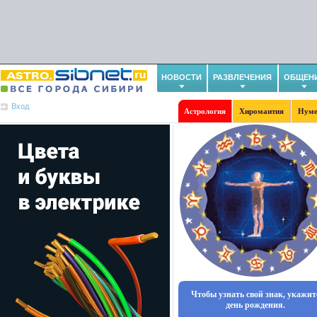
НОВОСТИ
РАЗВЛЕЧЕНИЯ
ОБЩЕН
Вход
Астрология
Хиромантия
Нуме
Чтобы узнать свой знак, укажит
день рождения.