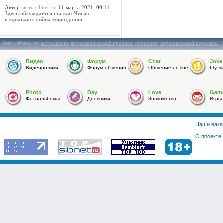
Автор:
astro.sibnet.ru
, 11 марта 2021, 00:11
Здесь обсуждается статья: Числа
открывают тайны мироздания
Astro.sibnet.ru
:
астрология
,
астрологический прогноз
,
гороскоп
,
персональный гороскоп
,
Видео
Форум
Chat
Joke
Видеоролики
Форум общения
Общение on-line
Шутк
Photo
Day
Love
Gam
Фотоальбомы
Дневники
Знакомства
Игры
Наши вака
О проекте