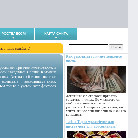
РОСТЕЛЕКОМ
КАРТА САЙТА
Таро, Шар судьбы…)
Как рассчитать личное денежное
число
гороскопом, при этом немаловажно, в
тором находилось Солнце, в момент
аком». Астрологи большое значение
 асцендента — восходящему знаку.
ным только с учётом всех факторов
Денежный код способен привлечь
богатство и успех. Но у каждого он
свой, и его нужно правильно
рассчитать. Нумеролог рассказала, как
узнать личное денежное число и как его
применять.
Тайна Таро: мракобесие или
инструмент для подсознания?