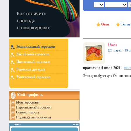
Овен
Телец
Овен
Зодиакальный гороскоп
(20 марта - 19 а
Китайский гороскоп
Цветочный гороскоп
прогноз на 4 июля 2021
на с
Гороскоп друидов
Этот день будет для Овнов спо
Рунический гороскоп
Мой профиль
Мои гороскопы
Персональный гороскоп
Совместимость
Подписка на гороскопы