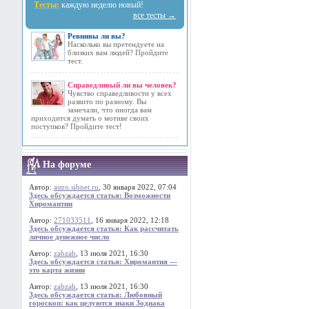
Тесты:
каждую неделю новый!
все тесты →
Ревнивы ли вы?
Насколько вы претендуете на
близких вам людей? Пройдите
тест.
Справедливый ли вы человек?
Чувство справедливости у всех
развито по разному. Вы
замечали, что иногда вам
приходится думать о мотиве своих
поступков? Пройдите тест!
На форуме
Автор:
astro.sibnet.ru
, 30 января 2022, 07:04
Здесь обсуждается статья: Возможности
Хиромантии
Автор:
271033511
, 16 января 2022, 12:18
Здесь обсуждается статья: Как рассчитать
личное денежное число
Автор:
zabzab
, 13 июля 2021, 16:30
Здесь обсуждается статья: Хиромантия —
это карта жизни
Автор:
zabzab
, 13 июля 2021, 16:30
Здесь обсуждается статья: Любовный
гороскоп: как целуются знаки Зодиака