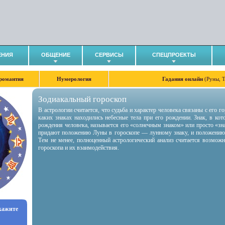
ЕНИЯ
ОБЩЕНИЕ
СЕРВИСЫ
СПЕЦПРОЕКТЫ
романтия
Нумерология
Гадания онлайн
(Руны, 
Зодиакальный гороскоп
В астрологии считается, что судьба и характер человека связаны с его 
каких знаках находились небесные тела при его рождении. Знак, в ко
рождения человека, называется его «солнечным знаком» или просто «зн
придают положению Луны в гороскопе — лунному знаку, и положению
Тем не менее, полноценный астрологический анализ считается возмож
гороскопа и их взаимодействия.
укажите