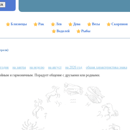
Близнецы
Рак
Лев
Дева
Весы
Скорпион
Водолей
Рыбы
преля)
егодня
на завтра
на неделю
на август
на 2026 год
общая характеристика знака
койным и гармоничным. Порадует общение с друзьями или родными.