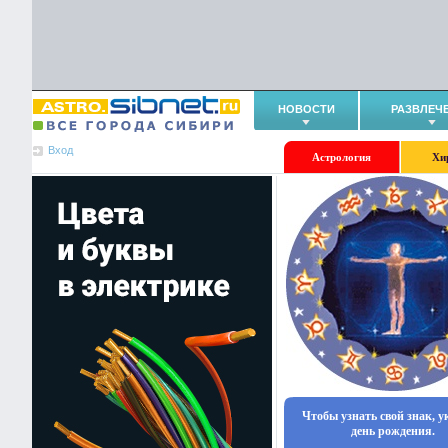
НОВОСТИ
РАЗВЛЕЧ
Вход
Астрология
Хи
Чтобы узнать свой знак, 
день рождения.