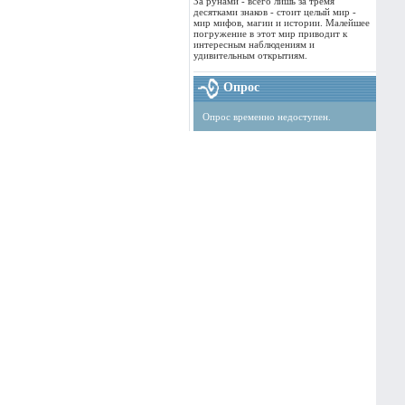
За рунами - всего лишь за тремя
десятками знаков - стоит целый мир -
мир мифов, магии и истории. Малейшее
погружение в этот мир приводит к
интересным наблюдениям и
удивительным открытиям.
Опрос
Опрос временно недоступен.