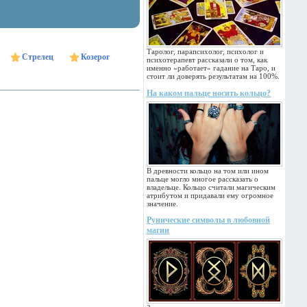
Таролог, парапсихолог, психолог и
Стрелец
Козерог
психотерапевт рассказали о том, как
именно «работает» гадание на Таро, и
стоит ли доверять результатам на 100%.
На каком пальце носить кольцо?
В древности кольцо на том или ином
пальце могло многое рассказать о
владельце. Кольцо считали магическим
атрибутом и придавали ему огромное
значение.
Рунические символы в любовной
магии