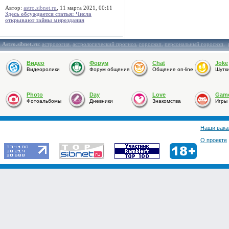
Автор:
astro.sibnet.ru
, 11 марта 2021, 00:11
Здесь обсуждается статья: Числа
открывают тайны мироздания
Astro.sibnet.ru
:
астрология
,
астрологический прогноз
,
гороскоп
,
персональный гороскоп
,
Видео
Форум
Chat
Joke
Видеоролики
Форум общения
Общение on-line
Шутк
Photo
Day
Love
Gam
Фотоальбомы
Дневники
Знакомства
Игры
Наши вака
О проекте