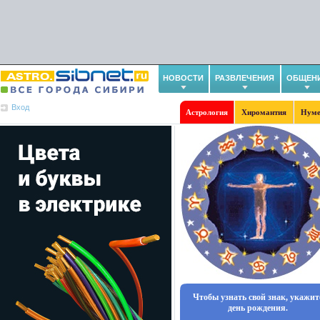
НОВОСТИ
РАЗВЛЕЧЕНИЯ
ОБЩЕН
Вход
Астрология
Хиромантия
Нуме
Чтобы узнать свой знак, укажит
день рождения.