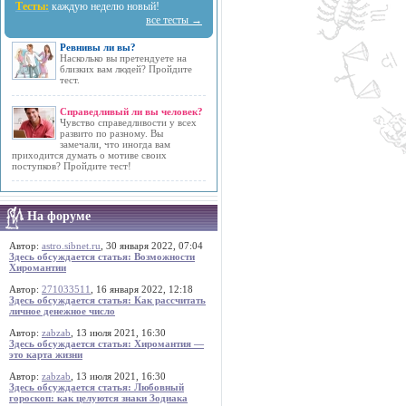
Тесты:
каждую неделю новый!
все тесты →
Ревнивы ли вы?
Насколько вы претендуете на
близких вам людей? Пройдите
тест.
Справедливый ли вы человек?
Чувство справедливости у всех
развито по разному. Вы
замечали, что иногда вам
приходится думать о мотиве своих
поступков? Пройдите тест!
На форуме
Автор:
astro.sibnet.ru
, 30 января 2022, 07:04
Здесь обсуждается статья: Возможности
Хиромантии
Автор:
271033511
, 16 января 2022, 12:18
Здесь обсуждается статья: Как рассчитать
личное денежное число
Автор:
zabzab
, 13 июля 2021, 16:30
Здесь обсуждается статья: Хиромантия —
это карта жизни
Автор:
zabzab
, 13 июля 2021, 16:30
Здесь обсуждается статья: Любовный
гороскоп: как целуются знаки Зодиака