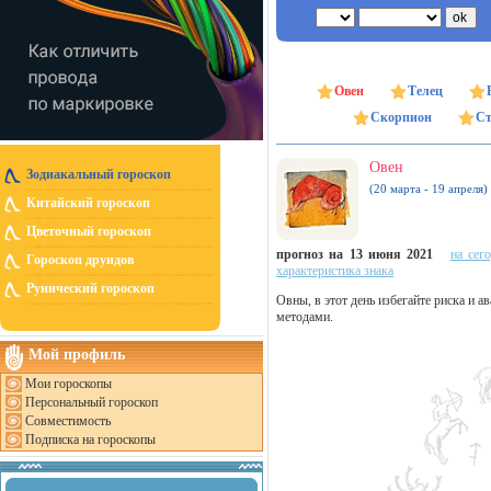
Овен
Телец
Скорпион
Ст
Овен
Зодиакальный гороскоп
(20 марта - 19 апреля)
Китайский гороскоп
Цветочный гороскоп
прогноз на 13 июня 2021
на сег
Гороскоп друидов
характеристика знака
Рунический гороскоп
Овны, в этот день избегайте риска и 
методами.
Мой профиль
Мои гороскопы
Персональный гороскоп
Совместимость
Подписка на гороскопы