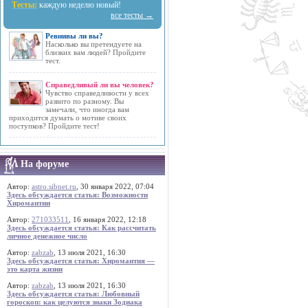
Тесты:
каждую неделю новый!
все тесты →
Ревнивы ли вы?
Насколько вы претендуете на
близких вам людей? Пройдите
тест.
Справедливый ли вы человек?
Чувство справедливости у всех
развито по разному. Вы
замечали, что иногда вам
приходится думать о мотиве своих
поступков? Пройдите тест!
На форуме
Автор:
astro.sibnet.ru
, 30 января 2022, 07:04
Здесь обсуждается статья: Возможности
Хиромантии
Автор:
271033511
, 16 января 2022, 12:18
Здесь обсуждается статья: Как рассчитать
личное денежное число
Автор:
zabzab
, 13 июля 2021, 16:30
Здесь обсуждается статья: Хиромантия —
это карта жизни
Автор:
zabzab
, 13 июля 2021, 16:30
Здесь обсуждается статья: Любовный
гороскоп: как целуются знаки Зодиака