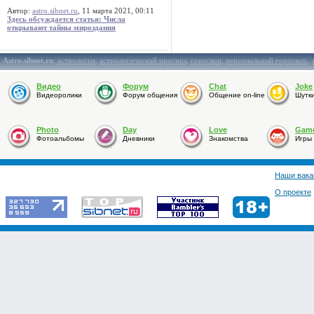
Автор:
astro.sibnet.ru
, 11 марта 2021, 00:11
Здесь обсуждается статья: Числа
открывают тайны мироздания
Astro.sibnet.ru
:
астрология
,
астрологический прогноз
,
гороскоп
,
персональный гороскоп
,
Видео
Форум
Chat
Joke
Видеоролики
Форум общения
Общение on-line
Шутк
Photo
Day
Love
Gam
Фотоальбомы
Дневники
Знакомства
Игры
Наши вака
О проекте