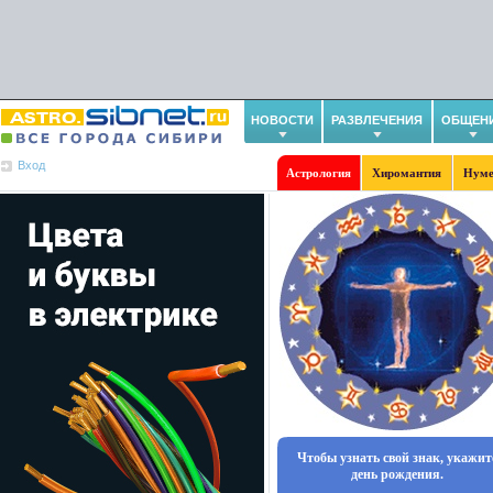
НОВОСТИ
РАЗВЛЕЧЕНИЯ
ОБЩЕН
Вход
Астрология
Хиромантия
Нуме
Чтобы узнать свой знак, укажит
день рождения.