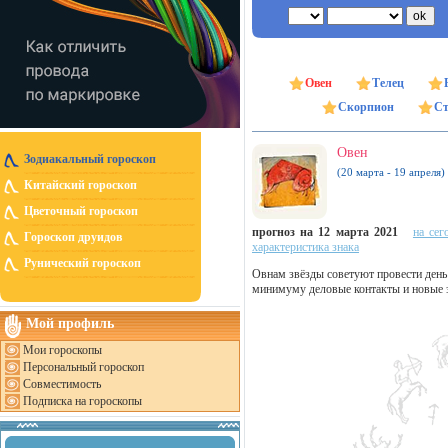
Овен
Телец
Скорпион
Ст
Овен
Зодиакальный гороскоп
(20 марта - 19 апреля)
Китайский гороскоп
Цветочный гороскоп
прогноз на 12 марта 2021
на сег
Гороскоп друидов
характеристика знака
Рунический гороскоп
Овнам звёзды советуют провести день
минимуму деловые контакты и новые 
Мой профиль
Мои гороскопы
Персональный гороскоп
Совместимость
Подписка на гороскопы