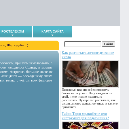
РОСТЕЛЕКОМ
КАРТА САЙТА
Таро, Шар судьбы…)
Как рассчитать личное денежное
число
гороскопом, при этом немаловажно, в
тором находилось Солнце, в момент
аком». Астрологи большое значение
 асцендента — восходящему знаку.
ным только с учётом всех факторов
Денежный код способен привлечь
богатство и успех. Но у каждого он
свой, и его нужно правильно
рассчитать. Нумеролог рассказала, как
узнать личное денежное число и как его
применять.
Тайна Таро: мракобесие или
инструмент для подсознания?