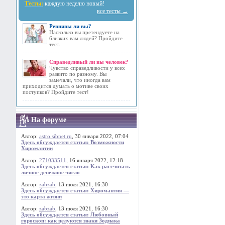
Тесты:
каждую неделю новый!
все тесты →
Ревнивы ли вы?
Насколько вы претендуете на
близких вам людей? Пройдите
тест.
Справедливый ли вы человек?
Чувство справедливости у всех
развито по разному. Вы
замечали, что иногда вам
приходится думать о мотиве своих
поступков? Пройдите тест!
На форуме
Автор:
astro.sibnet.ru
, 30 января 2022, 07:04
Здесь обсуждается статья: Возможности
Хиромантии
Автор:
271033511
, 16 января 2022, 12:18
Здесь обсуждается статья: Как рассчитать
личное денежное число
Автор:
zabzab
, 13 июля 2021, 16:30
Здесь обсуждается статья: Хиромантия —
это карта жизни
Автор:
zabzab
, 13 июля 2021, 16:30
Здесь обсуждается статья: Любовный
гороскоп: как целуются знаки Зодиака