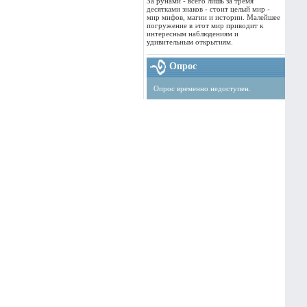
За рунами - всего лишь за тремя
десятками знаков - стоит целый мир -
мир мифов, магии и истории. Малейшее
погружение в этот мир приводит к
интересным наблюдениям и
удивительным открытиям.
Опрос
Опрос временно недоступен.