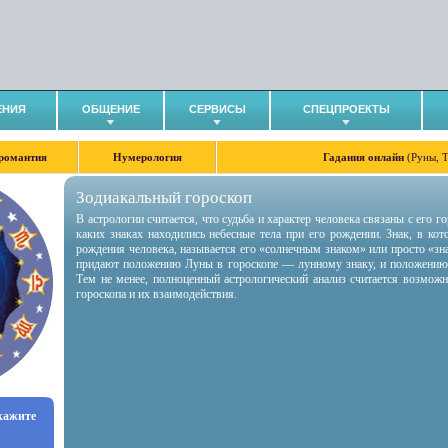
ЕНИЯ
ОБЩЕНИЕ
СЕРВИСЫ
СПЕЦПРОЕКТЫ
романтия
Нумерология
Гадания онлайн
(Руны, 
Зодиакальный гороскоп
В астрологии считается, что судьба и характер человека связаны с его 
каких знаках находились небесные тела при его рождении. Знак, в ко
рождения человека, называется его «солнечным знаком» или просто «зн
придают положению Луны в гороскопе — лунному знаку, и положению
Тем не менее, полноценный астрологический анализ считается возмож
гороскопа и их взаимодействия.
укажите