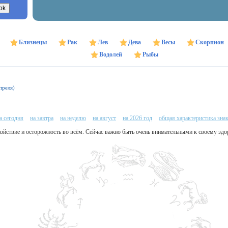
Близнецы
Рак
Лев
Дева
Весы
Скорпион
Водолей
Рыбы
преля)
а сегодня
на завтра
на неделю
на август
на 2026 год
общая характеристика зна
койствие и осторожность во всём. Сейчас важно быть очень внимательными к своему зд