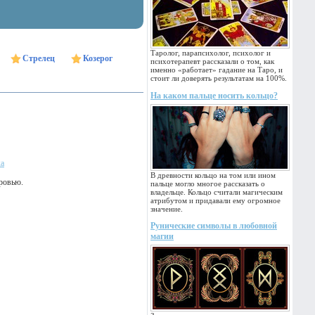
Таролог, парапсихолог, психолог и
Стрелец
Козерог
психотерапевт рассказали о том, как
именно «работает» гадание на Таро, и
стоит ли доверять результатам на 100%.
На каком пальце носить кольцо?
ка
В древности кольцо на том или ином
оровью.
пальце могло многое рассказать о
владельце. Кольцо считали магическим
атрибутом и придавали ему огромное
значение.
Рунические символы в любовной
магии