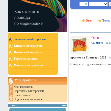
Овен
Телец
Овен
Зодиакальный гороскоп
(20 марта - 19 а
Китайский гороскоп
Цветочный гороскоп
прогноз на 31 января 2021
н
Гороскоп друидов
Овны, в этот день проявите спо
Рунический гороскоп
Мой профиль
Мои гороскопы
Персональный гороскоп
Совместимость
Подписка на гороскопы