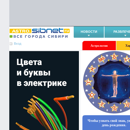
НОВОСТИ
РАЗВЛЕЧ
Вход
Астрология
Хи
Чтобы узнать свой знак, 
день рождения.