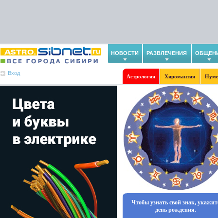
НОВОСТИ
РАЗВЛЕЧЕНИЯ
ОБЩЕН
Вход
Астрология
Хиромантия
Нуме
Чтобы узнать свой знак, укажит
день рождения.