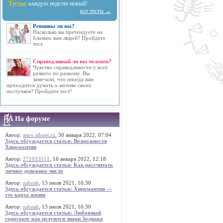
Тесты:
каждую неделю новый!
все тесты →
Ревнивы ли вы?
Насколько вы претендуете на
близких вам людей? Пройдите
тест.
Справедливый ли вы человек?
Чувство справедливости у всех
развито по разному. Вы
замечали, что иногда вам
приходится думать о мотиве своих
поступков? Пройдите тест!
На форуме
Автор:
astro.sibnet.ru
, 30 января 2022, 07:04
Здесь обсуждается статья: Возможности
Хиромантии
Автор:
271033511
, 16 января 2022, 12:18
Здесь обсуждается статья: Как рассчитать
личное денежное число
Автор:
zabzab
, 13 июля 2021, 16:30
Здесь обсуждается статья: Хиромантия —
это карта жизни
Автор:
zabzab
, 13 июля 2021, 16:30
Здесь обсуждается статья: Любовный
гороскоп: как целуются знаки Зодиака