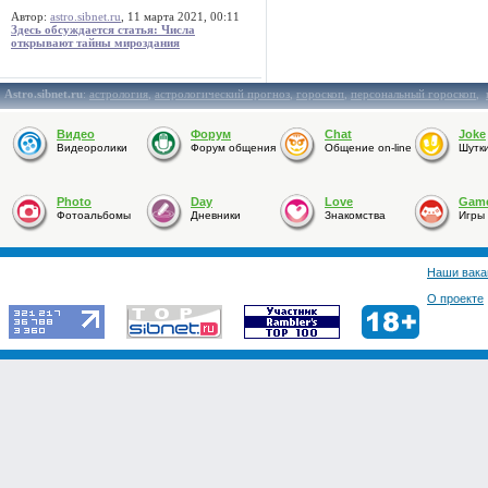
Автор:
astro.sibnet.ru
, 11 марта 2021, 00:11
Здесь обсуждается статья: Числа
открывают тайны мироздания
Astro.sibnet.ru
:
астрология
,
астрологический прогноз
,
гороскоп
,
персональный гороскоп
,
Видео
Форум
Chat
Joke
Видеоролики
Форум общения
Общение on-line
Шутк
Photo
Day
Love
Gam
Фотоальбомы
Дневники
Знакомства
Игры
Наши вака
О проекте