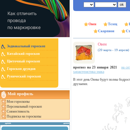
Овен
Телец
Скорпион
Ст
Овен
Зодиакальный гороскоп
(20 марта - 19 апреля)
Китайский гороскоп
Цветочный гороскоп
прогноз на 23 января 2021
на се
Гороскоп друидов
характеристика знака
Рунический гороскоп
В этот день Овны будут полны бодрост
друзьями.
Мой профиль
Мои гороскопы
Персональный гороскоп
Совместимость
Подписка на гороскопы