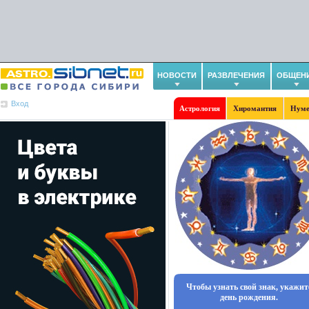
НОВОСТИ
РАЗВЛЕЧЕНИЯ
ОБЩЕН
Вход
Астрология
Хиромантия
Нуме
Чтобы узнать свой знак, укажит
день рождения.