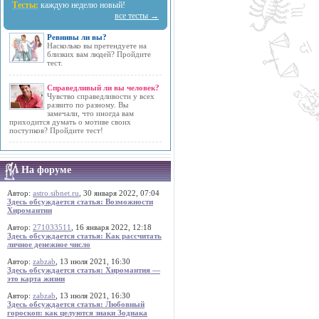
Тесты:
каждую неделю новый!
все тесты →
Ревнивы ли вы?
Насколько вы претендуете на
близких вам людей? Пройдите
тест.
Справедливый ли вы человек?
Чувство справедливости у всех
развито по разному. Вы
замечали, что иногда вам
приходится думать о мотиве своих
поступков? Пройдите тест!
На форуме
Автор:
astro.sibnet.ru
, 30 января 2022, 07:04
Здесь обсуждается статья: Возможности
Хиромантии
Автор:
271033511
, 16 января 2022, 12:18
Здесь обсуждается статья: Как рассчитать
личное денежное число
Автор:
zabzab
, 13 июля 2021, 16:30
Здесь обсуждается статья: Хиромантия —
это карта жизни
Автор:
zabzab
, 13 июля 2021, 16:30
Здесь обсуждается статья: Любовный
гороскоп: как целуются знаки Зодиака