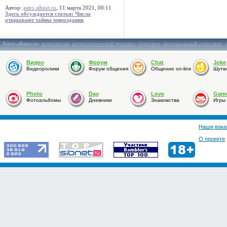
Автор:
astro.sibnet.ru
, 11 марта 2021, 00:11
Здесь обсуждается статья: Числа
открывают тайны мироздания
Astro.sibnet.ru
:
астрология
,
астрологический прогноз
,
гороскоп
,
персональный гороскоп
,
Видео
Форум
Chat
Joke
Видеоролики
Форум общения
Общение on-line
Шутк
Photo
Day
Love
Gam
Фотоальбомы
Дневники
Знакомства
Игры
Наши вака
О проекте