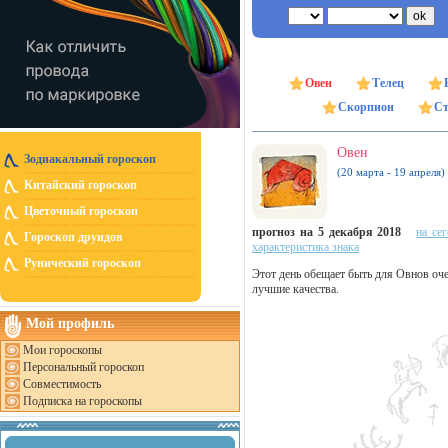
Овен
Телец
Скорпион
Ст
Овен
Зодиакальный гороскоп
(20 марта - 19 апреля)
Китайский гороскоп
Цветочный гороскоп
прогноз на 5 декабря 2018
на се
Гороскоп друидов
характеристика знака
Рунический гороскоп
Этот день обещает быть для Овнов оч
лучшие качества.
Мой профиль
Мои гороскопы
Персональный гороскоп
Совместимость
Подписка на гороскопы