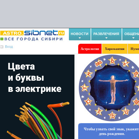
НОВОСТИ
РАЗВЛЕЧЕНИЯ
ОБЩЕН
Вход
Астрология
Хиромантия
Нуме
Чтобы узнать свой знак, укажит
день рождения.