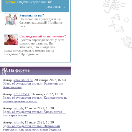
Тесты:
каждую неделю новый!
все тесты →
Ревнивы ли вы?
Насколько вы претендуете на
близких вам людей? Пройдите
тест.
Справедливый ли вы человек?
Чувство справедливости у всех
развито по разному. Вы
замечали, что иногда вам
приходится думать о мотиве своих
поступков? Пройдите тест!
На форуме
Автор:
astro.sibnet.ru
, 30 января 2022, 07:04
Здесь обсуждается статья: Возможности
Хиромантии
Автор:
271033511
, 16 января 2022, 12:18
Здесь обсуждается статья: Как рассчитать
личное денежное число
Автор:
zabzab
, 13 июля 2021, 16:30
Здесь обсуждается статья: Хиромантия —
это карта жизни
Автор:
zabzab
, 13 июля 2021, 16:30
Здесь обсуждается статья: Любовный
гороскоп: как целуются знаки Зодиака