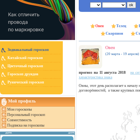
Овен
Телец
Скорпион
Ст
Овен
Зодиакальный гороскоп
(20 марта - 19 апреля)
Китайский гороскоп
Цветочный гороскоп
прогноз на 11 августа 2018
на се
Гороскоп друидов
характеристика знака
Рунический гороскоп
Овны, этот день располагает к началу
договорённостей, а также крупных по
Мой профиль
Мои гороскопы
Персональный гороскоп
Совместимость
Подписка на гороскопы