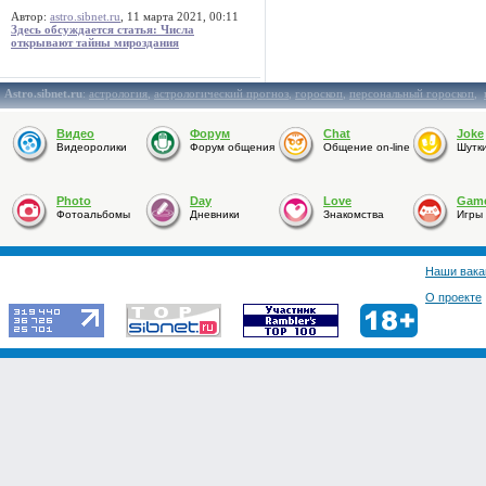
Автор:
astro.sibnet.ru
, 11 марта 2021, 00:11
Здесь обсуждается статья: Числа
открывают тайны мироздания
Astro.sibnet.ru
:
астрология
,
астрологический прогноз
,
гороскоп
,
персональный гороскоп
,
Видео
Форум
Chat
Joke
Видеоролики
Форум общения
Общение on-line
Шутк
Photo
Day
Love
Gam
Фотоальбомы
Дневники
Знакомства
Игры
Наши вака
О проекте