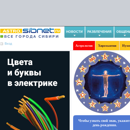
НОВОСТИ
РАЗВЛЕЧЕНИЯ
ОБЩЕН
Вход
Астрология
Хиромантия
Нуме
Чтобы узнать свой знак, укажит
день рождения.