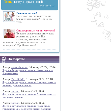
Тесты:
каждую неделю новый!
все тесты →
Ревнивы ли вы?
Насколько вы претендуете на
близких вам людей? Пройдите
тест.
Справедливый ли вы человек?
Чувство справедливости у всех
развито по разному. Вы
замечали, что иногда вам
приходится думать о мотиве своих
поступков? Пройдите тест!
На форуме
Автор:
astro.sibnet.ru
, 30 января 2022, 07:04
Здесь обсуждается статья: Возможности
Хиромантии
Автор:
271033511
, 16 января 2022, 12:18
Здесь обсуждается статья: Как рассчитать
личное денежное число
Автор:
zabzab
, 13 июля 2021, 16:30
Здесь обсуждается статья: Хиромантия —
это карта жизни
Автор:
zabzab
, 13 июля 2021, 16:30
Здесь обсуждается статья: Любовный
гороскоп: как целуются знаки Зодиака