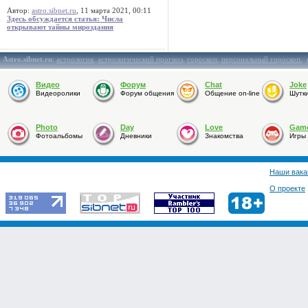
Автор:
astro.sibnet.ru
, 11 марта 2021, 00:11
Здесь обсуждается статья: Числа
открывают тайны мироздания
Astro.sibnet.ru
:
астрология
,
астрологический прогноз
,
гороскоп
,
персональный гороскоп
,
Видео
Форум
Chat
Joke
Видеоролики
Форум общения
Общение on-line
Шутк
Photo
Day
Love
Gam
Фотоальбомы
Дневники
Знакомства
Игры
Наши вака
О проекте