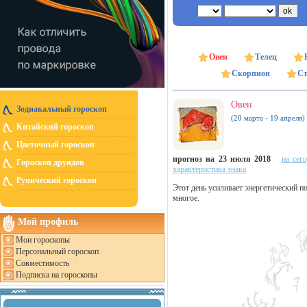
Овен
Телец
Скорпион
Ст
Овен
Зодиакальный гороскоп
(20 марта - 19 апреля)
Китайский гороскоп
Цветочный гороскоп
прогноз на 23 июля 2018
на сег
Гороскоп друидов
характеристика знака
Рунический гороскоп
Этот день усиливает энергетический п
многое.
Мой профиль
Мои гороскопы
Персональный гороскоп
Совместимость
Подписка на гороскопы