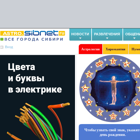
НОВОСТИ
РАЗВЛЕЧЕНИЯ
ОБЩЕН
Вход
Астрология
Хиромантия
Нуме
Чтобы узнать свой знак, укажит
день рождения.