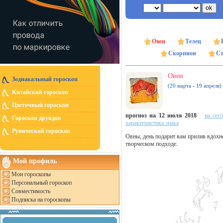
Овен
Телец
Скорпион
Ст
Овен
Зодиакальный гороскоп
(20 марта - 19 апреля)
Китайский гороскоп
Цветочный гороскоп
прогноз на 12 июля 2018
на сег
Гороскоп друидов
характеристика знака
Рунический гороскоп
Овны, день подарит вам прилив вдохно
творческом подходе.
Мой профиль
Мои гороскопы
Персональный гороскоп
Совместимость
Подписка на гороскопы