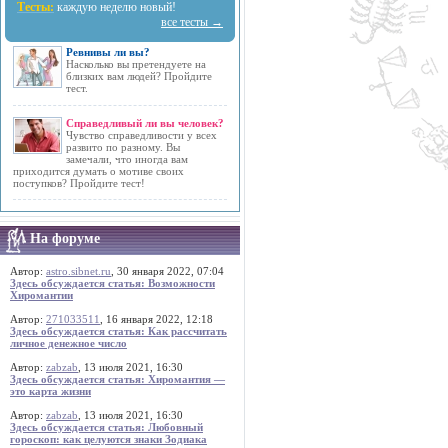
Тесты:
каждую неделю новый!
все тесты →
Ревнивы ли вы?
Насколько вы претендуете на
близких вам людей? Пройдите
тест.
Справедливый ли вы человек?
Чувство справедливости у всех
развито по разному. Вы
замечали, что иногда вам
приходится думать о мотиве своих
поступков? Пройдите тест!
На форуме
Автор:
astro.sibnet.ru
, 30 января 2022, 07:04
Здесь обсуждается статья: Возможности
Хиромантии
Автор:
271033511
, 16 января 2022, 12:18
Здесь обсуждается статья: Как рассчитать
личное денежное число
Автор:
zabzab
, 13 июля 2021, 16:30
Здесь обсуждается статья: Хиромантия —
это карта жизни
Автор:
zabzab
, 13 июля 2021, 16:30
Здесь обсуждается статья: Любовный
гороскоп: как целуются знаки Зодиака