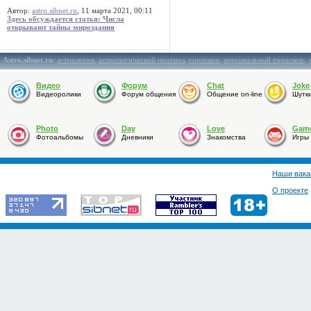
Автор:
astro.sibnet.ru
, 11 марта 2021, 00:11
Здесь обсуждается статья: Числа
открывают тайны мироздания
Astro.sibnet.ru
:
астрология
,
астрологический прогноз
,
гороскоп
,
персональный гороскоп
,
Видео
Форум
Chat
Joke
Видеоролики
Форум общения
Общение on-line
Шутк
Photo
Day
Love
Gam
Фотоальбомы
Дневники
Знакомства
Игры
Наши вака
О проекте