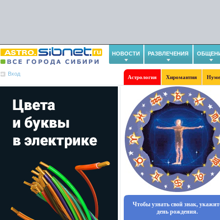
НОВОСТИ
РАЗВЛЕЧЕНИЯ
ОБЩЕН
Вход
Астрология
Хиромантия
Нуме
Чтобы узнать свой знак, укажит
день рождения.