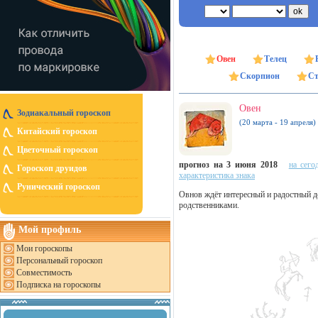
Овен
Телец
Скорпион
Ст
Овен
Зодиакальный гороскоп
(20 марта - 19 апреля)
Китайский гороскоп
Цветочный гороскоп
прогноз на 3 июня 2018
на сего
Гороскоп друидов
характеристика знака
Рунический гороскоп
Овнов ждёт интересный и радостный д
родственниками.
Мой профиль
Мои гороскопы
Персональный гороскоп
Совместимость
Подписка на гороскопы