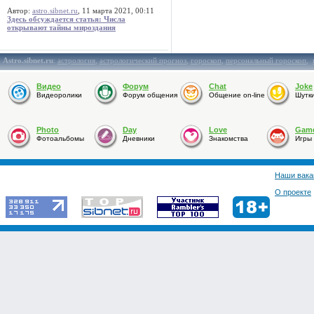
Автор:
astro.sibnet.ru
, 11 марта 2021, 00:11
Здесь обсуждается статья: Числа
открывают тайны мироздания
Astro.sibnet.ru
:
астрология
,
астрологический прогноз
,
гороскоп
,
персональный гороскоп
,
Видео
Форум
Chat
Joke
Видеоролики
Форум общения
Общение on-line
Шутк
Photo
Day
Love
Gam
Фотоальбомы
Дневники
Знакомства
Игры
Наши вака
О проекте