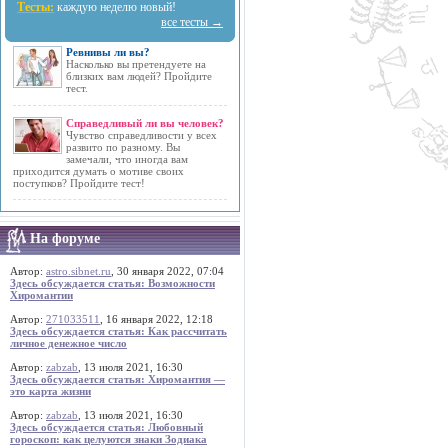
Тесты:
каждую неделю новый!
все тесты →
Ревнивы ли вы?
Насколько вы претендуете на
близких вам людей? Пройдите
тест.
Справедливый ли вы человек?
Чувство справедливости у всех
развито по разному. Вы
замечали, что иногда вам
приходится думать о мотиве своих
поступков? Пройдите тест!
На форуме
Автор:
astro.sibnet.ru
, 30 января 2022, 07:04
Здесь обсуждается статья: Возможности
Хиромантии
Автор:
271033511
, 16 января 2022, 12:18
Здесь обсуждается статья: Как рассчитать
личное денежное число
Автор:
zabzab
, 13 июля 2021, 16:30
Здесь обсуждается статья: Хиромантия —
это карта жизни
Автор:
zabzab
, 13 июля 2021, 16:30
Здесь обсуждается статья: Любовный
гороскоп: как целуются знаки Зодиака