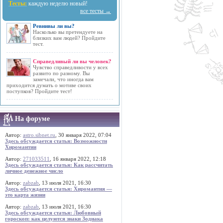
Тесты:
каждую неделю новый!
все тесты →
Ревнивы ли вы?
Насколько вы претендуете на
близких вам людей? Пройдите
тест.
Справедливый ли вы человек?
Чувство справедливости у всех
развито по разному. Вы
замечали, что иногда вам
приходится думать о мотиве своих
поступков? Пройдите тест!
На форуме
Автор:
astro.sibnet.ru
, 30 января 2022, 07:04
Здесь обсуждается статья: Возможности
Хиромантии
Автор:
271033511
, 16 января 2022, 12:18
Здесь обсуждается статья: Как рассчитать
личное денежное число
Автор:
zabzab
, 13 июля 2021, 16:30
Здесь обсуждается статья: Хиромантия —
это карта жизни
Автор:
zabzab
, 13 июля 2021, 16:30
Здесь обсуждается статья: Любовный
гороскоп: как целуются знаки Зодиака