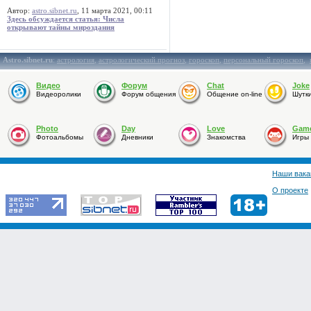
Автор:
astro.sibnet.ru
, 11 марта 2021, 00:11
Здесь обсуждается статья: Числа
открывают тайны мироздания
Astro.sibnet.ru
:
астрология
,
астрологический прогноз
,
гороскоп
,
персональный гороскоп
,
Видео
Форум
Chat
Joke
Видеоролики
Форум общения
Общение on-line
Шутк
Photo
Day
Love
Gam
Фотоальбомы
Дневники
Знакомства
Игры
Наши вака
О проекте