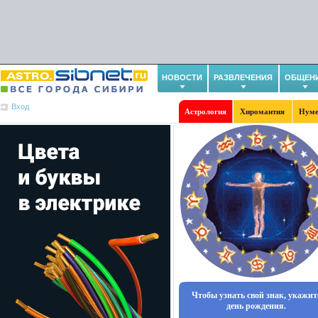
НОВОСТИ
РАЗВЛЕЧЕНИЯ
ОБЩЕН
Вход
Астрология
Хиромантия
Нуме
Чтобы узнать свой знак, укажит
день рождения.