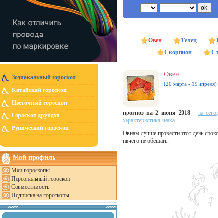
Овен
Телец
Скорпион
Ст
Овен
Зодиакальный гороскоп
(20 марта - 19 апреля)
Китайский гороскоп
Цветочный гороскоп
прогноз на 2 июня 2018
на сего
Гороскоп друидов
характеристика знака
Рунический гороскоп
Овнам лучше провести этот день споко
ничего не обещать.
Мой профиль
Мои гороскопы
Персональный гороскоп
Совместимость
Подписка на гороскопы