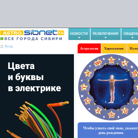
НОВОСТИ
РАЗВЛЕЧЕНИЯ
ОБЩЕН
Вход
Астрология
Хиромантия
Нуме
Чтобы узнать свой знак, укажит
день рождения.