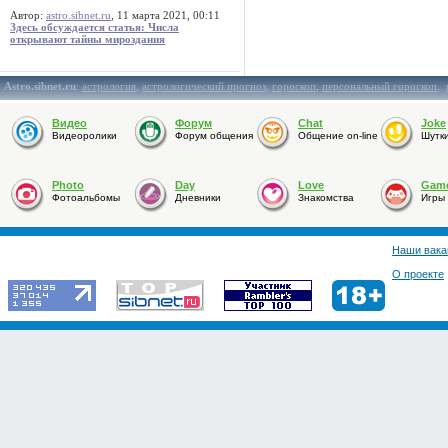
Автор:
astro.sibnet.ru
, 11 марта 2021, 00:11
Здесь обсуждается статья: Числа
открывают тайны мироздания
Astro.sibnet.ru
:
астрология
,
астрологический прогноз
,
гороскоп
,
персональный гороскоп
,
Видео
Форум
Chat
Joke
Видеоролики
Форум общения
Общение on-line
Шутк
Photo
Day
Love
Gam
Фотоальбомы
Дневники
Знакомства
Игры
Наши вака
О проекте