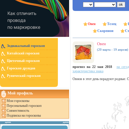
Овен
Телец
Скорпион
Ст
Овен
Зодиакальный гороскоп
(20 марта - 19 апреля)
Китайский гороскоп
Цветочный гороскоп
прогноз на 22 мая 2018
на сего
Гороскоп друидов
характеристика знака
Рунический гороскоп
Овнов в этот день порадуют родные. О
Мой профиль
Мои гороскопы
Персональный гороскоп
Совместимость
Подписка на гороскопы