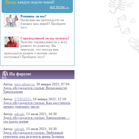
Тесты:
каждую неделю новый!
все тесты →
Ревнивы ли вы?
Насколько вы претендуете на
близких вам людей? Пройдите
тест.
Справедливый ли вы человек?
Чувство справедливости у всех
развито по разному. Вы
замечали, что иногда вам
приходится думать о мотиве своих
поступков? Пройдите тест!
На форуме
Автор:
astro.sibnet.ru
, 30 января 2022, 07:04
Здесь обсуждается статья: Возможности
Хиромантии
Автор:
271033511
, 16 января 2022, 12:18
Здесь обсуждается статья: Как рассчитать
личное денежное число
Автор:
zabzab
, 13 июля 2021, 16:30
Здесь обсуждается статья: Хиромантия —
это карта жизни
Автор:
zabzab
, 13 июля 2021, 16:30
Здесь обсуждается статья: Любовный
гороскоп: как целуются знаки Зодиака