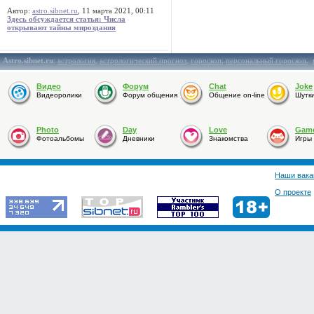
Автор:
astro.sibnet.ru
, 11 марта 2021, 00:11
Здесь обсуждается статья: Числа
открывают тайны мироздания
Astro.sibnet.ru
:
астрология
,
астрологический прогноз
,
гороскоп
,
персональный гороскоп
,
Видео
Форум
Chat
Joke
Видеоролики
Форум общения
Общение on-line
Шутк
Photo
Day
Love
Gam
Фотоальбомы
Дневники
Знакомства
Игры
Наши вака
О проекте