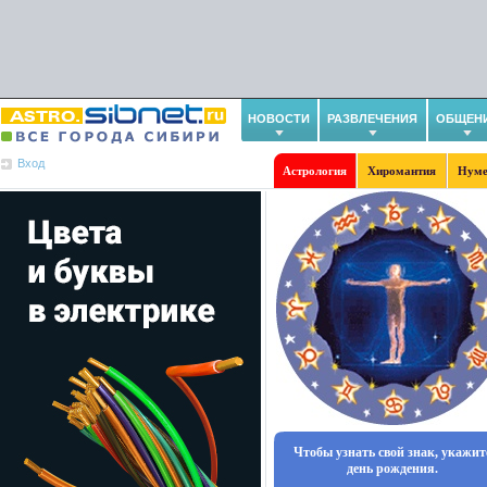
НОВОСТИ
РАЗВЛЕЧЕНИЯ
ОБЩЕН
Вход
Астрология
Хиромантия
Нуме
Чтобы узнать свой знак, укажит
день рождения.