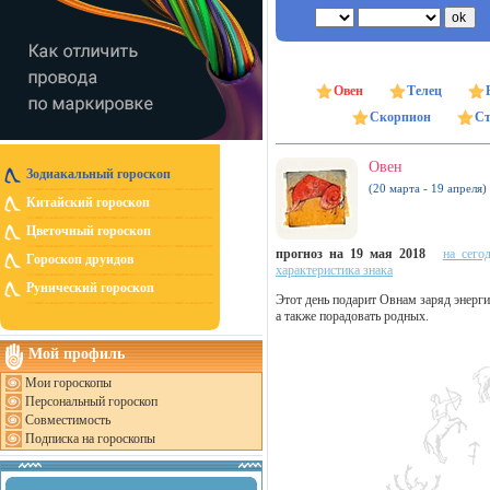
Овен
Телец
Скорпион
Ст
Овен
Зодиакальный гороскоп
(20 марта - 19 апреля)
Китайский гороскоп
Цветочный гороскоп
прогноз на 19 мая 2018
на сего
Гороскоп друидов
характеристика знака
Рунический гороскоп
Этот день подарит Овнам заряд энергии
а также порадовать родных.
Мой профиль
Мои гороскопы
Персональный гороскоп
Совместимость
Подписка на гороскопы