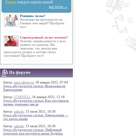
Тесты:
каждую неделю новый!
все тесты →
Ревнивы ли вы?
Насколько вы претендуете на
близких вам людей? Пройдите
тест.
Справедливый ли вы человек?
Чувство справедливости у всех
развито по разному. Вы
замечали, что иногда вам
приходится думать о мотиве своих
поступков? Пройдите тест!
На форуме
Автор:
astro.sibnet.ru
, 30 января 2022, 07:04
Здесь обсуждается статья: Возможности
Хиромантии
Автор:
271033511
, 16 января 2022, 12:18
Здесь обсуждается статья: Как рассчитать
личное денежное число
Автор:
zabzab
, 13 июля 2021, 16:30
Здесь обсуждается статья: Хиромантия —
это карта жизни
Автор:
zabzab
, 13 июля 2021, 16:30
Здесь обсуждается статья: Любовный
гороскоп: как целуются знаки Зодиака