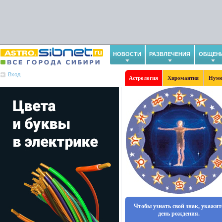
НОВОСТИ
РАЗВЛЕЧЕНИЯ
ОБЩЕН
Вход
Астрология
Хиромантия
Нуме
Чтобы узнать свой знак, укажит
день рождения.