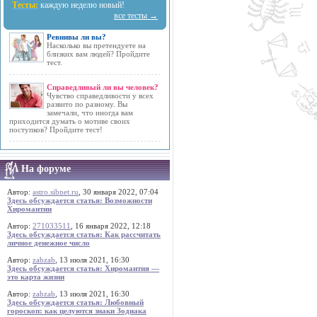
Тесты:
каждую неделю новый!
все тесты →
Ревнивы ли вы?
Насколько вы претендуете на
близких вам людей? Пройдите
тест.
Справедливый ли вы человек?
Чувство справедливости у всех
развито по разному. Вы
замечали, что иногда вам
приходится думать о мотиве своих
поступков? Пройдите тест!
На форуме
Автор:
astro.sibnet.ru
, 30 января 2022, 07:04
Здесь обсуждается статья: Возможности
Хиромантии
Автор:
271033511
, 16 января 2022, 12:18
Здесь обсуждается статья: Как рассчитать
личное денежное число
Автор:
zabzab
, 13 июля 2021, 16:30
Здесь обсуждается статья: Хиромантия —
это карта жизни
Автор:
zabzab
, 13 июля 2021, 16:30
Здесь обсуждается статья: Любовный
гороскоп: как целуются знаки Зодиака