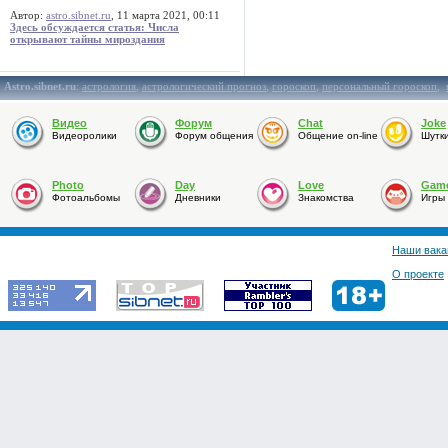
Автор:
astro.sibnet.ru
, 11 марта 2021, 00:11
Здесь обсуждается статья: Числа
открывают тайны мироздания
Astro.sibnet.ru
:
астрология
,
астрологический прогноз
,
гороскоп
,
персональный гороскоп
,
Видео
Форум
Chat
Joke
Видеоролики
Форум общения
Общение on-line
Шутк
Photo
Day
Love
Gam
Фотоальбомы
Дневники
Знакомства
Игры
Наши вака
О проекте