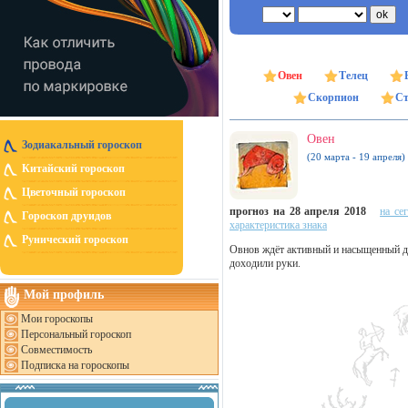
Овен
Телец
Скорпион
Ст
Овен
Зодиакальный гороскоп
(20 марта - 19 апреля)
Китайский гороскоп
Цветочный гороскоп
прогноз на 28 апреля 2018
на се
Гороскоп друидов
характеристика знака
Рунический гороскоп
Овнов ждёт активный и насыщенный ден
доходили руки.
Мой профиль
Мои гороскопы
Персональный гороскоп
Совместимость
Подписка на гороскопы