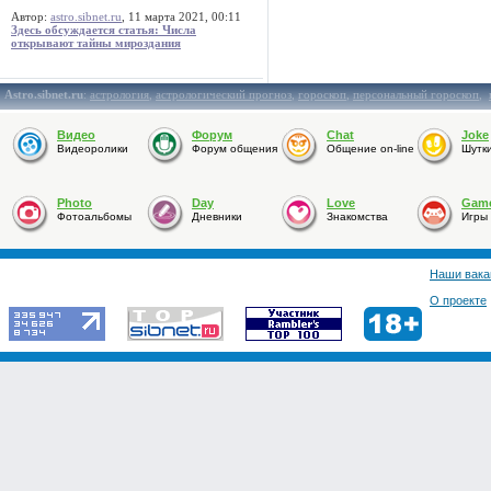
Автор:
astro.sibnet.ru
, 11 марта 2021, 00:11
Здесь обсуждается статья: Числа
открывают тайны мироздания
Astro.sibnet.ru
:
астрология
,
астрологический прогноз
,
гороскоп
,
персональный гороскоп
,
Видео
Форум
Chat
Joke
Видеоролики
Форум общения
Общение on-line
Шутк
Photo
Day
Love
Gam
Фотоальбомы
Дневники
Знакомства
Игры
Наши вака
О проекте