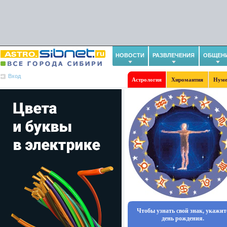
НОВОСТИ
РАЗВЛЕЧЕНИЯ
ОБЩЕН
Вход
Астрология
Хиромантия
Нуме
Чтобы узнать свой знак, укажит
день рождения.