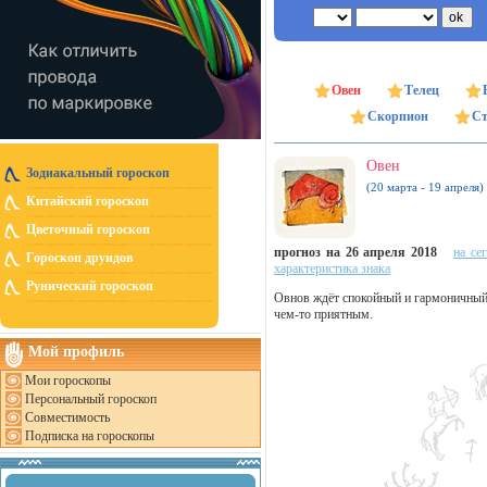
Овен
Телец
Скорпион
Ст
Овен
Зодиакальный гороскоп
(20 марта - 19 апреля)
Китайский гороскоп
Цветочный гороскоп
прогноз на 26 апреля 2018
на се
Гороскоп друидов
характеристика знака
Рунический гороскоп
Овнов ждёт спокойный и гармоничный д
чем-то приятным.
Мой профиль
Мои гороскопы
Персональный гороскоп
Совместимость
Подписка на гороскопы