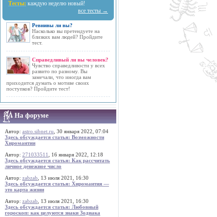
Тесты:
каждую неделю новый!
все тесты →
Ревнивы ли вы?
Насколько вы претендуете на
близких вам людей? Пройдите
тест.
Справедливый ли вы человек?
Чувство справедливости у всех
развито по разному. Вы
замечали, что иногда вам
приходится думать о мотиве своих
поступков? Пройдите тест!
На форуме
Автор:
astro.sibnet.ru
, 30 января 2022, 07:04
Здесь обсуждается статья: Возможности
Хиромантии
Автор:
271033511
, 16 января 2022, 12:18
Здесь обсуждается статья: Как рассчитать
личное денежное число
Автор:
zabzab
, 13 июля 2021, 16:30
Здесь обсуждается статья: Хиромантия —
это карта жизни
Автор:
zabzab
, 13 июля 2021, 16:30
Здесь обсуждается статья: Любовный
гороскоп: как целуются знаки Зодиака