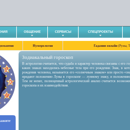
ЕНИЯ
ОБЩЕНИЕ
СЕРВИСЫ
СПЕЦПРОЕКТЫ
романтия
Нумерология
Гадания онлайн
(Руны, 
Зодиакальный гороскоп
В астрологии считается, что судьба и характер человека связаны с его 
каких знаках находились небесные тела при его рождении. Знак, в ко
рождения человека, называется его «солнечным знаком» или просто «зн
придают положению Луны в гороскопе — лунному знаку, и положению
Тем не менее, полноценный астрологический анализ считается возмож
гороскопа и их взаимодействия.
укажите