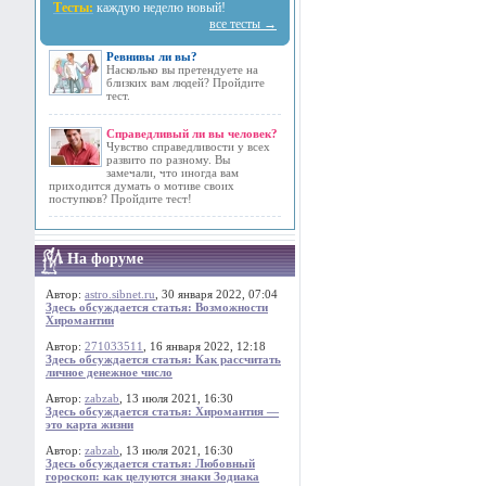
Тесты:
каждую неделю новый!
все тесты →
Ревнивы ли вы?
Насколько вы претендуете на
близких вам людей? Пройдите
тест.
Справедливый ли вы человек?
Чувство справедливости у всех
развито по разному. Вы
замечали, что иногда вам
приходится думать о мотиве своих
поступков? Пройдите тест!
На форуме
Автор:
astro.sibnet.ru
, 30 января 2022, 07:04
Здесь обсуждается статья: Возможности
Хиромантии
Автор:
271033511
, 16 января 2022, 12:18
Здесь обсуждается статья: Как рассчитать
личное денежное число
Автор:
zabzab
, 13 июля 2021, 16:30
Здесь обсуждается статья: Хиромантия —
это карта жизни
Автор:
zabzab
, 13 июля 2021, 16:30
Здесь обсуждается статья: Любовный
гороскоп: как целуются знаки Зодиака