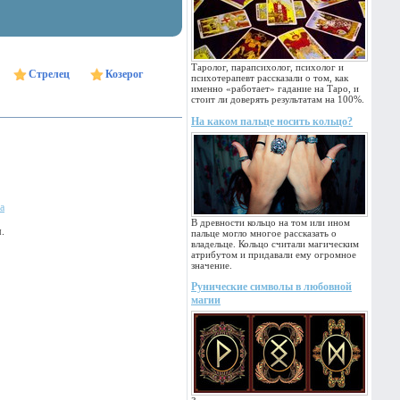
Таролог, парапсихолог, психолог и
Стрелец
Козерог
психотерапевт рассказали о том, как
именно «работает» гадание на Таро, и
стоит ли доверять результатам на 100%.
На каком пальце носить кольцо?
а
В древности кольцо на том или ином
.
пальце могло многое рассказать о
владельце. Кольцо считали магическим
атрибутом и придавали ему огромное
значение.
Рунические символы в любовной
магии