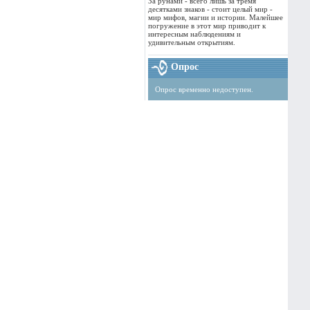
За рунами - всего лишь за тремя
десятками знаков - стоит целый мир -
мир мифов, магии и истории. Малейшее
погружение в этот мир приводит к
интересным наблюдениям и
удивительным открытиям.
Опрос
Опрос временно недоступен.