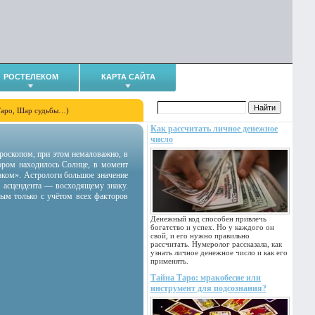
РОСТЕЛЕКОМ
КАРТА САЙТА
Таро, Шар судьбы…)
Как рассчитать личное денежное
число
гороскопом, при этом немаловажно, в
тором находилось Солнце, в момент
аком». Астрологи большое значение
 асцендента — восходящему знаку.
ным только с учётом всех факторов
Денежный код способен привлечь
богатство и успех. Но у каждого он
свой, и его нужно правильно
рассчитать. Нумеролог рассказала, как
узнать личное денежное число и как его
применять.
Тайна Таро: мракобесие или
инструмент для подсознания?