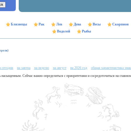
Близнецы
Рак
Лев
Дева
Весы
Скорпион
Водолей
Рыбы
преля)
а сегодня
на завтра
на неделю
на август
на 2026 год
общая характеристика знак
ь насыщенным. Сейчас важно определиться с приоритетами и сосредоточиться на главном