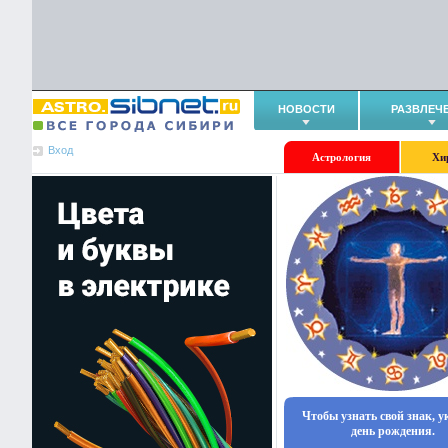
НОВОСТИ
РАЗВЛЕЧ
Вход
Астрология
Хи
Чтобы узнать свой знак, 
день рождения.