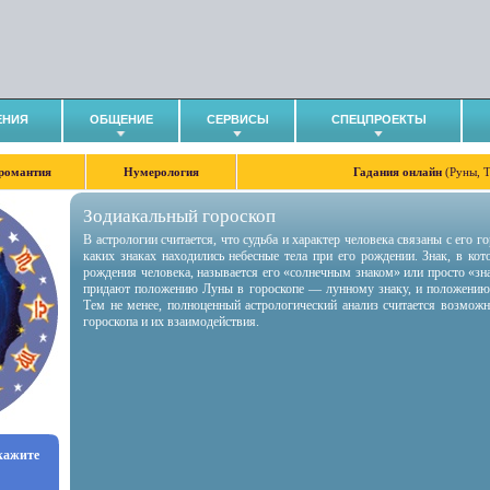
ЕНИЯ
ОБЩЕНИЕ
СЕРВИСЫ
СПЕЦПРОЕКТЫ
романтия
Нумерология
Гадания онлайн
(Руны, 
Зодиакальный гороскоп
В астрологии считается, что судьба и характер человека связаны с его 
каких знаках находились небесные тела при его рождении. Знак, в ко
рождения человека, называется его «солнечным знаком» или просто «зн
придают положению Луны в гороскопе — лунному знаку, и положению
Тем не менее, полноценный астрологический анализ считается возмож
гороскопа и их взаимодействия.
укажите