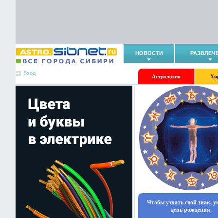
НОВОСТИ
РАЗВЛЕЧ
Вход
Астрология
Хи
Чтобы узнать свой знак, 
день рождения.