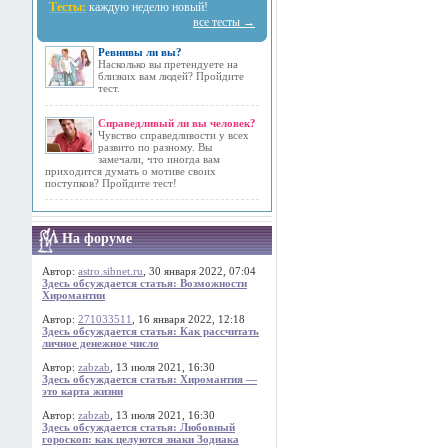
Тесты:
каждую неделю новый!
все тесты →
Ревнивы ли вы?
Насколько вы претендуете на
близких вам людей? Пройдите
тест.
Справедливый ли вы человек?
Чувство справедливости у всех
развито по разному. Вы
замечали, что иногда вам
приходится думать о мотиве своих
поступков? Пройдите тест!
На форуме
Автор:
astro.sibnet.ru
, 30 января 2022, 07:04
Здесь обсуждается статья: Возможности
Хиромантии
Автор:
271033511
, 16 января 2022, 12:18
Здесь обсуждается статья: Как рассчитать
личное денежное число
Автор:
zabzab
, 13 июля 2021, 16:30
Здесь обсуждается статья: Хиромантия —
это карта жизни
Автор:
zabzab
, 13 июля 2021, 16:30
Здесь обсуждается статья: Любовный
гороскоп: как целуются знаки Зодиака