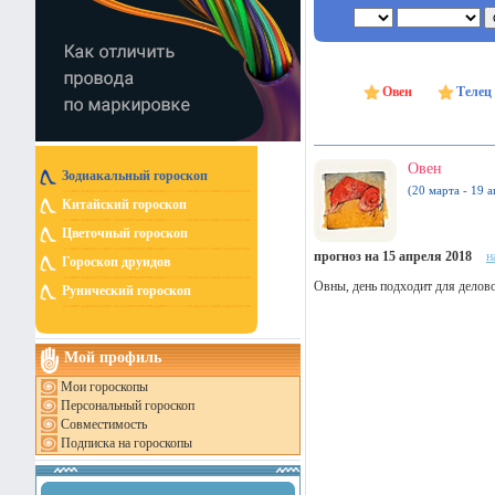
Овен
Телец
Овен
Зодиакальный гороскоп
(20 марта - 19 а
Китайский гороскоп
Цветочный гороскоп
прогноз на 15 апреля 2018
н
Гороскоп друидов
Овны, день подходит для делово
Рунический гороскоп
Мой профиль
Мои гороскопы
Персональный гороскоп
Совместимость
Подписка на гороскопы