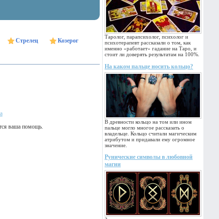
Таролог, парапсихолог, психолог и
Стрелец
Козерог
психотерапевт рассказали о том, как
именно «работает» гадание на Таро, и
стоит ли доверять результатам на 100%.
На каком пальце носить кольцо?
а
В древности кольцо на том или ином
ится ваша помощь.
пальце могло многое рассказать о
владельце. Кольцо считали магическим
атрибутом и придавали ему огромное
значение.
Рунические символы в любовной
магии