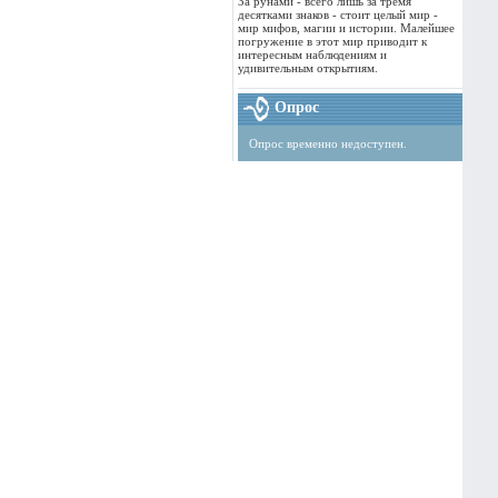
За рунами - всего лишь за тремя
десятками знаков - стоит целый мир -
мир мифов, магии и истории. Малейшее
погружение в этот мир приводит к
интересным наблюдениям и
удивительным открытиям.
Опрос
Опрос временно недоступен.