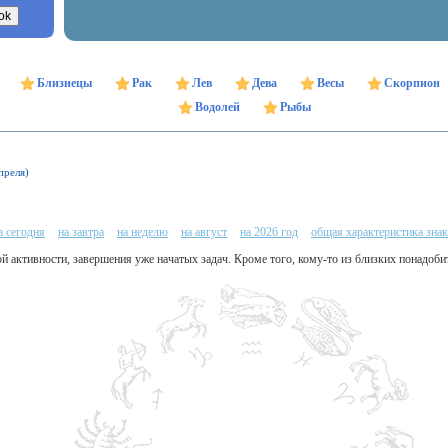
Близнецы
Рак
Лев
Дева
Весы
Скорпион
Водолей
Рыбы
преля)
а сегодня
на завтра
на неделю
на август
на 2026 год
общая характеристика знак
й активности, завершения уже начатых задач. Кроме того, кому-то из близких понадоб