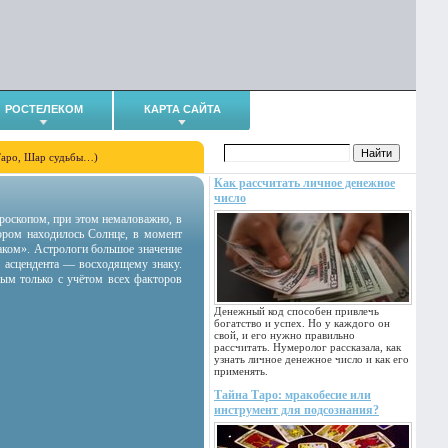
РОСТЕЛЕКОМ
КАРТА САЙТА
Таро, Шар судьбы…)
Как рассчитать личное денежное
число
гороскопом, при этом немаловажно, в
тором находилось Солнце, в момент
аком». Астрологи большое значение
 асцендента — восходящему знаку.
ным только с учётом всех факторов
Денежный код способен привлечь
богатство и успех. Но у каждого он
свой, и его нужно правильно
рассчитать. Нумеролог рассказала, как
узнать личное денежное число и как его
применять.
Тайна Таро: мракобесие или
инструмент для подсознания?