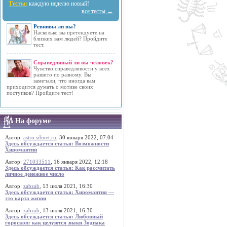
Тесты:
каждую неделю новый!
все тесты →
Ревнивы ли вы?
Насколько вы претендуете на
близких вам людей? Пройдите
тест.
Справедливый ли вы человек?
Чувство справедливости у всех
развито по разному. Вы
замечали, что иногда вам
приходится думать о мотиве своих
поступков? Пройдите тест!
На форуме
Автор:
astro.sibnet.ru
, 30 января 2022, 07:04
Здесь обсуждается статья: Возможности
Хиромантии
Автор:
271033511
, 16 января 2022, 12:18
Здесь обсуждается статья: Как рассчитать
личное денежное число
Автор:
zabzab
, 13 июля 2021, 16:30
Здесь обсуждается статья: Хиромантия —
это карта жизни
Автор:
zabzab
, 13 июля 2021, 16:30
Здесь обсуждается статья: Любовный
гороскоп: как целуются знаки Зодиака