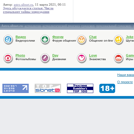
Автор:
astro.sibnet.ru
, 11 марта 2021, 00:11
Здесь обсуждается статья: Числа
открывают тайны мироздания
Astro.sibnet.ru
:
астрология
,
астрологический прогноз
,
гороскоп
,
персональный гороскоп
,
Видео
Форум
Chat
Joke
Видеоролики
Форум общения
Общение on-line
Шутк
Photo
Day
Love
Gam
Фотоальбомы
Дневники
Знакомства
Игры
Наши вака
О проекте