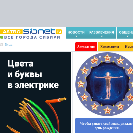
НОВОСТИ
РАЗВЛЕЧЕНИЯ
ОБЩЕН
Вход
Астрология
Хиромантия
Нуме
Чтобы узнать свой знак, укажит
день рождения.