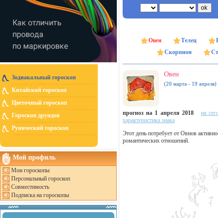
Овен
Телец
Скорпион
Ст
Овен
Зодиакальный гороскоп
(20 марта - 19 апреля)
Китайский гороскоп
Цветочный гороскоп
прогноз на 1 апреля 2018
на сег
Гороскоп друидов
характеристика знака
Рунический гороскоп
Этот день потребует от Овнов активно
романтических отношений.
Мой профиль
Мои гороскопы
Персональный гороскоп
Совместимость
Подписка на гороскопы