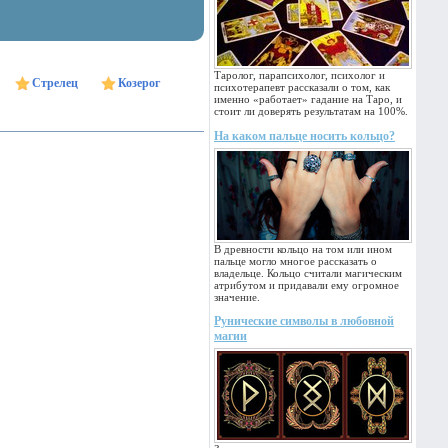
Таролог, парапсихолог, психолог и
Стрелец
Козерог
психотерапевт рассказали о том, как
именно «работает» гадание на Таро, и
стоит ли доверять результатам на 100%.
На каком пальце носить кольцо?
В древности кольцо на том или ином
пальце могло многое рассказать о
владельце. Кольцо считали магическим
атрибутом и придавали ему огромное
значение.
Рунические символы в любовной
магии