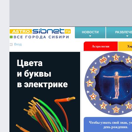
НОВОСТИ
РАЗВЛЕЧ
Вход
Астрология
Хи
Чтобы узнать свой знак, 
день рождения.