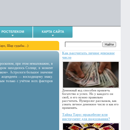
РОСТЕЛЕКОМ
КАРТА САЙТА
Таро, Шар судьбы…)
Как рассчитать личное денежное
число
гороскопом, при этом немаловажно, в
тором находилось Солнце, в момент
аком». Астрологи большое значение
 асцендента — восходящему знаку.
ным только с учётом всех факторов
Денежный код способен привлечь
богатство и успех. Но у каждого он
свой, и его нужно правильно
рассчитать. Нумеролог рассказала, как
узнать личное денежное число и как его
применять.
Тайна Таро: мракобесие или
инструмент для подсознания?