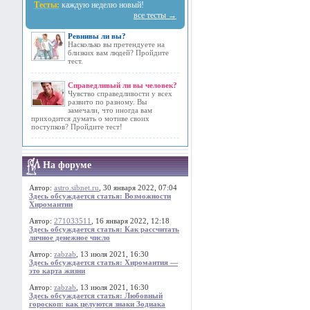
Тесты:
каждую неделю новый!
все тесты →
Ревнивы ли вы?
Насколько вы претендуете на
близких вам людей? Пройдите
тест.
Справедливый ли вы человек?
Чувство справедливости у всех
развито по разному. Вы
замечали, что иногда вам
приходится думать о мотиве своих
поступков? Пройдите тест!
На форуме
Автор:
astro.sibnet.ru
, 30 января 2022, 07:04
Здесь обсуждается статья: Возможности
Хиромантии
Автор:
271033511
, 16 января 2022, 12:18
Здесь обсуждается статья: Как рассчитать
личное денежное число
Автор:
zabzab
, 13 июля 2021, 16:30
Здесь обсуждается статья: Хиромантия —
это карта жизни
Автор:
zabzab
, 13 июля 2021, 16:30
Здесь обсуждается статья: Любовный
гороскоп: как целуются знаки Зодиака