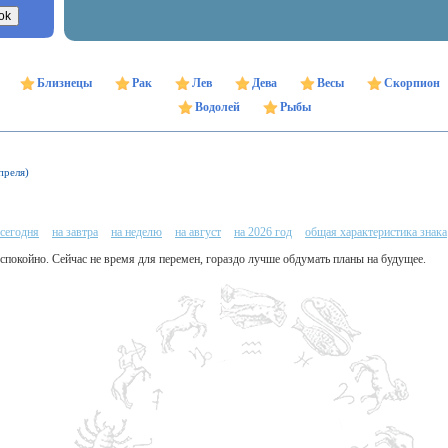
Близнецы
Рак
Лев
Дева
Весы
Скорпион
Водолей
Рыбы
преля)
 сегодня
на завтра
на неделю
на август
на 2026 год
общая характеристика знака
 спокойно. Сейчас не время для перемен, гораздо лучше обдумать планы на будущее.