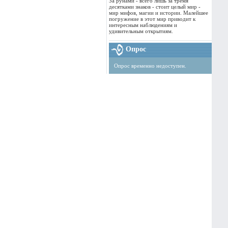
За рунами - всего лишь за тремя
десятками знаков - стоит целый мир -
мир мифов, магии и истории. Малейшее
погружение в этот мир приводит к
интересным наблюдениям и
удивительным открытиям.
Опрос
Опрос временно недоступен.