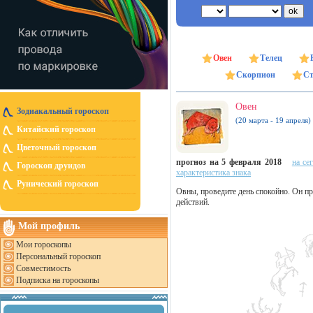
Овен
Телец
Скорпион
Ст
Овен
Зодиакальный гороскоп
(20 марта - 19 апреля)
Китайский гороскоп
Цветочный гороскоп
прогноз на 5 февраля 2018
на се
Гороскоп друидов
характеристика знака
Рунический гороскоп
Овны, проведите день спокойно. Он п
действий.
Мой профиль
Мои гороскопы
Персональный гороскоп
Совместимость
Подписка на гороскопы