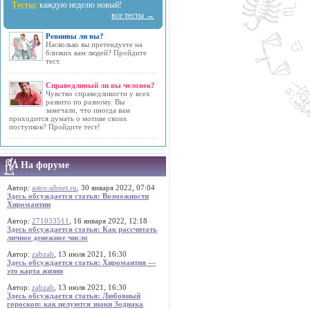
Тесты:
каждую неделю новый!
все тесты →
Ревнивы ли вы?
Насколько вы претендуете на
близких вам людей? Пройдите
тест.
Справедливый ли вы человек?
Чувство справедливости у всех
развито по разному. Вы
замечали, что иногда вам
приходится думать о мотиве своих
поступков? Пройдите тест!
На форуме
Автор:
astro.sibnet.ru
, 30 января 2022, 07:04
Здесь обсуждается статья: Возможности
Хиромантии
Автор:
271033511
, 16 января 2022, 12:18
Здесь обсуждается статья: Как рассчитать
личное денежное число
Автор:
zabzab
, 13 июля 2021, 16:30
Здесь обсуждается статья: Хиромантия —
это карта жизни
Автор:
zabzab
, 13 июля 2021, 16:30
Здесь обсуждается статья: Любовный
гороскоп: как целуются знаки Зодиака