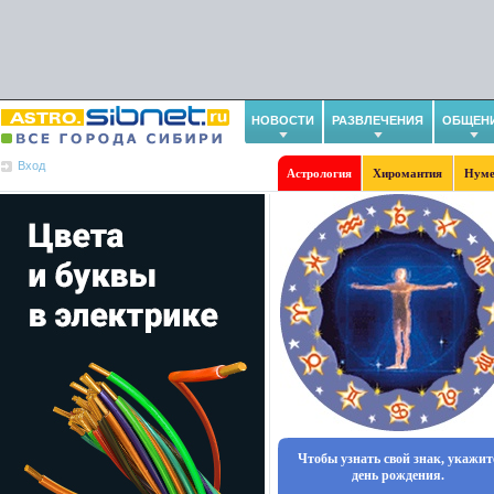
НОВОСТИ
РАЗВЛЕЧЕНИЯ
ОБЩЕН
Вход
Астрология
Хиромантия
Нуме
Чтобы узнать свой знак, укажит
день рождения.