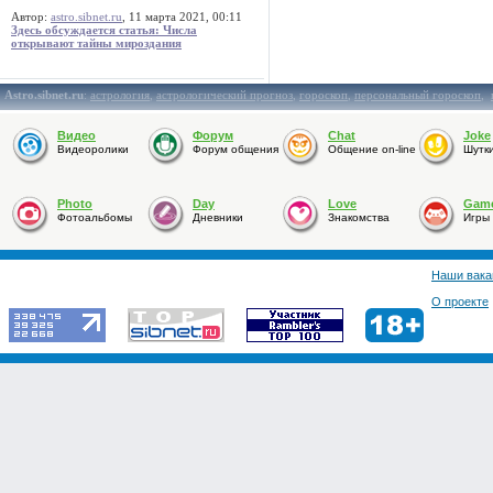
Автор:
astro.sibnet.ru
, 11 марта 2021, 00:11
Здесь обсуждается статья: Числа
открывают тайны мироздания
Astro.sibnet.ru
:
астрология
,
астрологический прогноз
,
гороскоп
,
персональный гороскоп
,
Видео
Форум
Chat
Joke
Видеоролики
Форум общения
Общение on-line
Шутк
Photo
Day
Love
Gam
Фотоальбомы
Дневники
Знакомства
Игры
Наши вака
О проекте