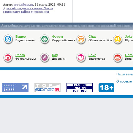
Автор:
astro.sibnet.ru
, 11 марта 2021, 00:11
Здесь обсуждается статья: Числа
открывают тайны мироздания
Astro.sibnet.ru
:
астрология
,
астрологический прогноз
,
гороскоп
,
персональный гороскоп
,
Видео
Форум
Chat
Joke
Видеоролики
Форум общения
Общение on-line
Шутк
Photo
Day
Love
Gam
Фотоальбомы
Дневники
Знакомства
Игры
Наши вака
О проекте