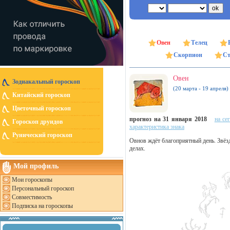
Овен
Телец
Скорпион
Ст
Овен
Зодиакальный гороскоп
(20 марта - 19 апреля)
Китайский гороскоп
Цветочный гороскоп
прогноз на 31 января 2018
на се
Гороскоп друидов
характеристика знака
Рунический гороскоп
Овнов ждёт благоприятный день. Звёз
делах.
Мой профиль
Мои гороскопы
Персональный гороскоп
Совместимость
Подписка на гороскопы