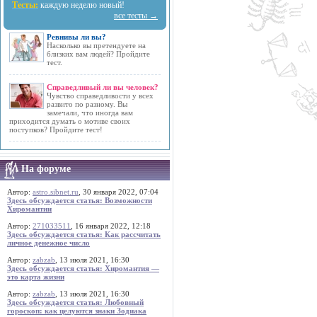
Тесты:
каждую неделю новый!
все тесты →
Ревнивы ли вы?
Насколько вы претендуете на
близких вам людей? Пройдите
тест.
Справедливый ли вы человек?
Чувство справедливости у всех
развито по разному. Вы
замечали, что иногда вам
приходится думать о мотиве своих
поступков? Пройдите тест!
На форуме
Автор:
astro.sibnet.ru
, 30 января 2022, 07:04
Здесь обсуждается статья: Возможности
Хиромантии
Автор:
271033511
, 16 января 2022, 12:18
Здесь обсуждается статья: Как рассчитать
личное денежное число
Автор:
zabzab
, 13 июля 2021, 16:30
Здесь обсуждается статья: Хиромантия —
это карта жизни
Автор:
zabzab
, 13 июля 2021, 16:30
Здесь обсуждается статья: Любовный
гороскоп: как целуются знаки Зодиака