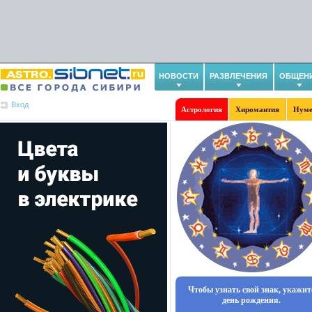
НОВОСТИ
РАЗВЛЕЧЕНИЯ
ОБЩЕН
Вход
Астрология
Хиромантия
Нуме
Чтобы узнать свой знак, укажит
день рождения.