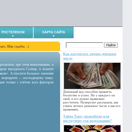
РОСТЕЛЕКОМ
КАРТА САЙТА
Таро, Шар судьбы…)
Как рассчитать личное денежное
число
гороскопом, при этом немаловажно, в
тором находилось Солнце, в момент
аком». Астрологи большое значение
 асцендента — восходящему знаку.
ным только с учётом всех факторов
Денежный код способен привлечь
богатство и успех. Но у каждого он
свой, и его нужно правильно
рассчитать. Нумеролог рассказала, как
узнать личное денежное число и как его
применять.
Тайна Таро: мракобесие или
инструмент для подсознания?