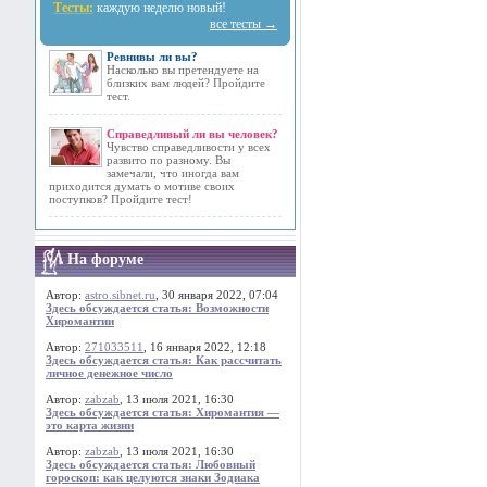
Тесты:
каждую неделю новый!
все тесты →
Ревнивы ли вы?
Насколько вы претендуете на
близких вам людей? Пройдите
тест.
Справедливый ли вы человек?
Чувство справедливости у всех
развито по разному. Вы
замечали, что иногда вам
приходится думать о мотиве своих
поступков? Пройдите тест!
На форуме
Автор:
astro.sibnet.ru
, 30 января 2022, 07:04
Здесь обсуждается статья: Возможности
Хиромантии
Автор:
271033511
, 16 января 2022, 12:18
Здесь обсуждается статья: Как рассчитать
личное денежное число
Автор:
zabzab
, 13 июля 2021, 16:30
Здесь обсуждается статья: Хиромантия —
это карта жизни
Автор:
zabzab
, 13 июля 2021, 16:30
Здесь обсуждается статья: Любовный
гороскоп: как целуются знаки Зодиака