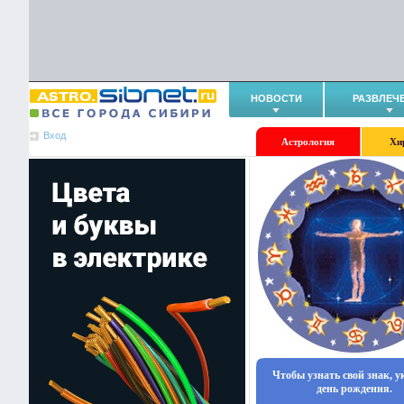
НОВОСТИ
РАЗВЛЕЧ
Вход
Астрология
Хи
Чтобы узнать свой знак, 
день рождения.