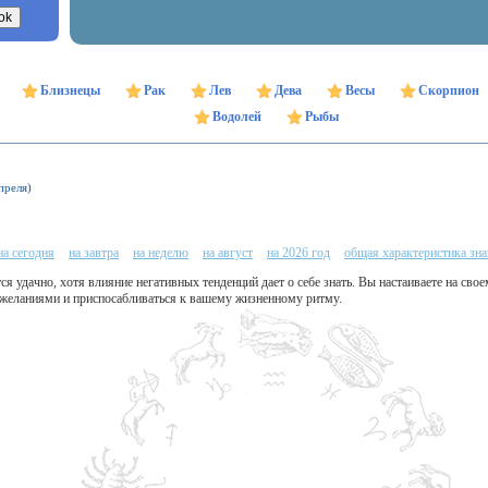
Близнецы
Рак
Лев
Дева
Весы
Скорпион
Водолей
Рыбы
преля)
на сегодня
на завтра
на неделю
на август
на 2026 год
общая характеристика зна
ся удачно, хотя влияние негативных тенденций дает о себе знать. Вы настаиваете на сво
 желаниями и приспосабливаться к вашему жизненному ритму.