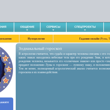
ЕНИЯ
ОБЩЕНИЕ
СЕРВИСЫ
СПЕЦПРОЕКТЫ
романтия
Нумерология
Гадания онлайн
(Руны, 
Зодиакальный гороскоп
В астрологии считается, что судьба и характер человека связаны с его 
каких знаках находились небесные тела при его рождении. Знак, в ко
рождения человека, называется его «солнечным знаком» или просто «зн
придают положению Луны в гороскопе — лунному знаку, и положению
Тем не менее, полноценный астрологический анализ считается возмож
гороскопа и их взаимодействия.
укажите