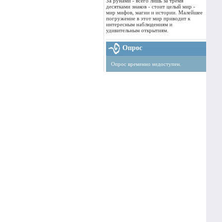
За рунами - всего лишь за тремя
десятками знаков - стоит целый мир -
мир мифов, магии и истории. Малейшее
погружение в этот мир приводит к
интересным наблюдениям и
удивительным открытиям.
Опрос
Опрос временно недоступен.