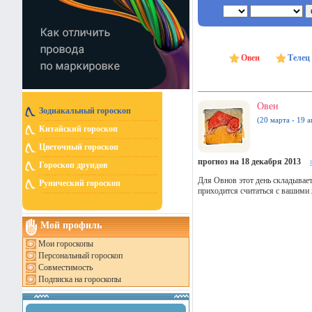
Овен
Телец
Овен
Зодиакальный гороскоп
(20 марта - 19 а
Китайский гороскоп
Цветочный гороскоп
прогноз на 18 декабря 2013
Гороскоп друидов
Для Овнов этот день складывает
Рунический гороскоп
приходится считаться с вашими
Мой профиль
Мои гороскопы
Персональный гороскоп
Совместимость
Подписка на гороскопы