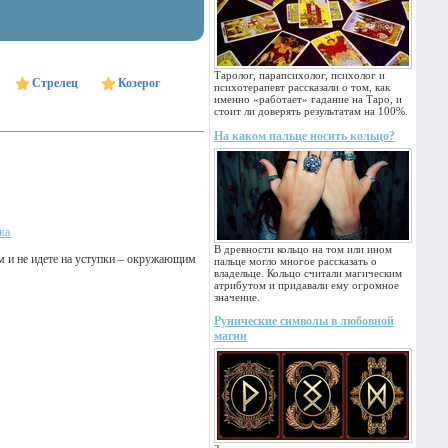
Таролог, парапсихолог, психолог и
Стрелец
Козерог
психотерапевт рассказали о том, как
именно «работает» гадание на Таро, и
стоит ли доверять результатам на 100%.
На каком пальце носить кольцо?
ка
В древности кольцо на том или ином
ем и не идете на уступки – окружающим
пальце могло многое рассказать о
владельце. Кольцо считали магическим
атрибутом и придавали ему огромное
значение.
Рунические символы в любовной
магии