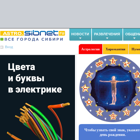
НОВОСТИ
РАЗВЛЕЧЕНИЯ
ОБЩЕН
Вход
Астрология
Хиромантия
Нуме
Чтобы узнать свой знак, укажит
день рождения.