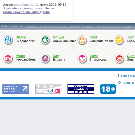
Автор:
astro.sibnet.ru
, 11 марта 2021, 00:11
Здесь обсуждается статья: Числа
открывают тайны мироздания
Astro.sibnet.ru
:
астрология
,
астрологический прогноз
,
гороскоп
,
персональный гороскоп
,
Видео
Форум
Chat
Joke
Видеоролики
Форум общения
Общение on-line
Шутк
Photo
Day
Love
Gam
Фотоальбомы
Дневники
Знакомства
Игры
Наши вака
О проекте