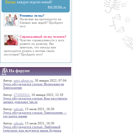
Тесты:
каждую неделю новый!
все тесты →
Ревнивы ли вы?
Насколько вы претендуете на
близких вам людей? Пройдите
тест.
Справедливый ли вы человек?
Чувство справедливости у всех
развито по разному. Вы
замечали, что иногда вам
приходится думать о мотиве своих
поступков? Пройдите тест!
На форуме
Автор:
astro.sibnet.ru
, 30 января 2022, 07:04
Здесь обсуждается статья: Возможности
Хиромантии
Автор:
271033511
, 16 января 2022, 12:18
Здесь обсуждается статья: Как рассчитать
личное денежное число
Автор:
zabzab
, 13 июля 2021, 16:30
Здесь обсуждается статья: Хиромантия —
это карта жизни
Автор:
zabzab
, 13 июля 2021, 16:30
Здесь обсуждается статья: Любовный
гороскоп: как целуются знаки Зодиака