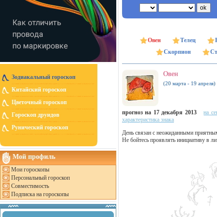
Овен
Телец
Скорпион
Ст
Овен
Зодиакальный гороскоп
(20 марта - 19 апреля)
Китайский гороскоп
Цветочный гороскоп
прогноз на 17 декабря 2013
на се
Гороскоп друидов
характеристика знака
Рунический гороскоп
День связан с неожиданными приятны
Не бойтесь проявлять инициативу в ли
Мой профиль
Мои гороскопы
Персональный гороскоп
Совместимость
Подписка на гороскопы