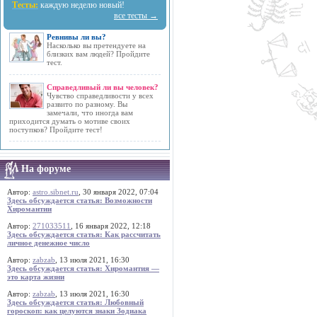
Тесты:
каждую неделю новый!
все тесты →
Ревнивы ли вы?
Насколько вы претендуете на
близких вам людей? Пройдите
тест.
Справедливый ли вы человек?
Чувство справедливости у всех
развито по разному. Вы
замечали, что иногда вам
приходится думать о мотиве своих
поступков? Пройдите тест!
На форуме
Автор:
astro.sibnet.ru
, 30 января 2022, 07:04
Здесь обсуждается статья: Возможности
Хиромантии
Автор:
271033511
, 16 января 2022, 12:18
Здесь обсуждается статья: Как рассчитать
личное денежное число
Автор:
zabzab
, 13 июля 2021, 16:30
Здесь обсуждается статья: Хиромантия —
это карта жизни
Автор:
zabzab
, 13 июля 2021, 16:30
Здесь обсуждается статья: Любовный
гороскоп: как целуются знаки Зодиака