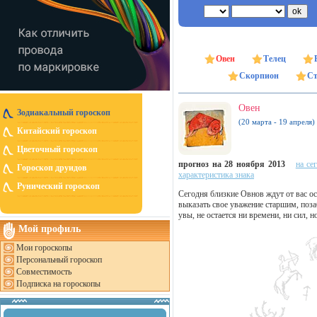
Овен
Телец
Скорпион
Ст
Овен
Зодиакальный гороскоп
(20 марта - 19 апреля)
Китайский гороскоп
Цветочный гороскоп
прогноз на 28 ноября 2013
на се
Гороскоп друидов
характеристика знака
Рунический гороскоп
Сегодня близкие Овнов ждут от вас ос
выказать свое уважение старшим, поза
увы, не остается ни времени, ни сил, н
Мой профиль
Мои гороскопы
Персональный гороскоп
Совместимость
Подписка на гороскопы