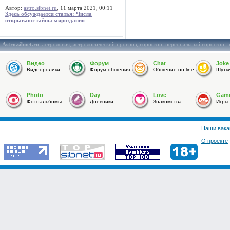
Автор:
astro.sibnet.ru
, 11 марта 2021, 00:11
Здесь обсуждается статья: Числа
открывают тайны мироздания
Astro.sibnet.ru
:
астрология
,
астрологический прогноз
,
гороскоп
,
персональный гороскоп
,
Видео
Форум
Chat
Joke
Видеоролики
Форум общения
Общение on-line
Шутк
Photo
Day
Love
Gam
Фотоальбомы
Дневники
Знакомства
Игры
Наши вака
О проекте