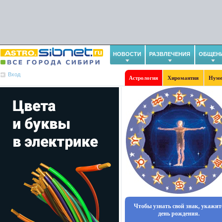
НОВОСТИ
РАЗВЛЕЧЕНИЯ
ОБЩЕН
Вход
Астрология
Хиромантия
Нуме
Чтобы узнать свой знак, укажит
день рождения.