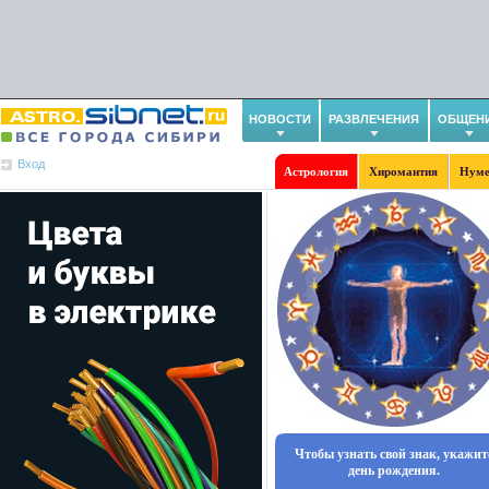
НОВОСТИ
РАЗВЛЕЧЕНИЯ
ОБЩЕН
Вход
Астрология
Хиромантия
Нуме
Чтобы узнать свой знак, укажит
день рождения.