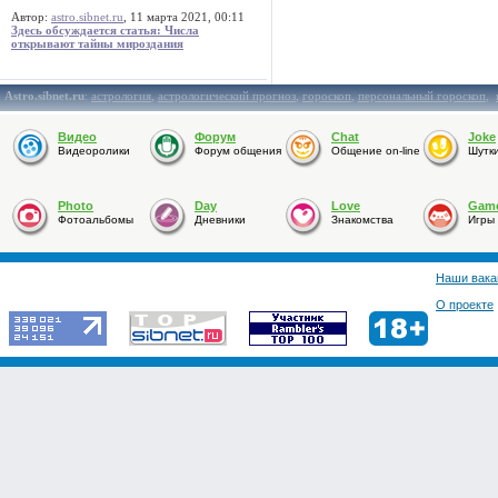
Автор:
astro.sibnet.ru
, 11 марта 2021, 00:11
Здесь обсуждается статья: Числа
открывают тайны мироздания
Astro.sibnet.ru
:
астрология
,
астрологический прогноз
,
гороскоп
,
персональный гороскоп
,
Видео
Форум
Chat
Joke
Видеоролики
Форум общения
Общение on-line
Шутк
Photo
Day
Love
Gam
Фотоальбомы
Дневники
Знакомства
Игры
Наши вака
О проекте