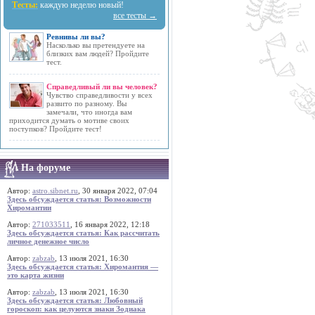
Тесты:
каждую неделю новый!
все тесты →
Ревнивы ли вы?
Насколько вы претендуете на
близких вам людей? Пройдите
тест.
Справедливый ли вы человек?
Чувство справедливости у всех
развито по разному. Вы
замечали, что иногда вам
приходится думать о мотиве своих
поступков? Пройдите тест!
На форуме
Автор:
astro.sibnet.ru
, 30 января 2022, 07:04
Здесь обсуждается статья: Возможности
Хиромантии
Автор:
271033511
, 16 января 2022, 12:18
Здесь обсуждается статья: Как рассчитать
личное денежное число
Автор:
zabzab
, 13 июля 2021, 16:30
Здесь обсуждается статья: Хиромантия —
это карта жизни
Автор:
zabzab
, 13 июля 2021, 16:30
Здесь обсуждается статья: Любовный
гороскоп: как целуются знаки Зодиака