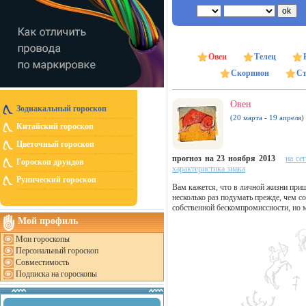
Овен
Телец
Скорпион
Ст
Овен
Зодиакальный гороскоп
(20 марта - 19 апреля)
Китайский гороскоп
Цветочный гороскоп
прогноз на 23 ноября 2013
на се
Гороскоп друидов
характеристика знака
Рунический гороскоп
Вам кажется, что в личной жизни при
несколько раз подумать прежде, чем с
собственной бескомпромиссности, но м
Мой профиль
Мои гороскопы
Персональный гороскоп
Совместимость
Подписка на гороскопы