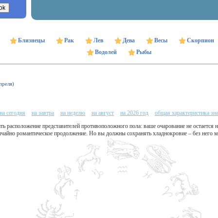
Близнецы
Рак
Лев
Дева
Весы
Скорпион
Водолей
Рыбы
преля)
на сегодня
на завтра
на неделю
на август
на 2026 год
общая характеристика зн
ать расположение представителей противоположного пола: ваше очарование не остается
ычайно романтическое продолжение. Но вы должны сохранять хладнокровие – без него м