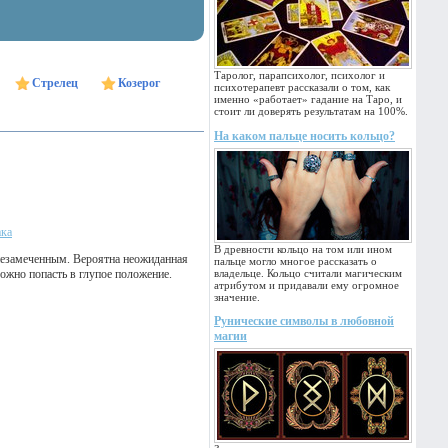
Таролог, парапсихолог, психолог и
Стрелец
Козерог
психотерапевт рассказали о том, как
именно «работает» гадание на Таро, и
стоит ли доверять результатам на 100%.
На каком пальце носить кольцо?
ака
В древности кольцо на том или ином
 незамеченным. Вероятна неожиданная
пальце могло многое рассказать о
ожно попасть в глупое положение.
владельце. Кольцо считали магическим
атрибутом и придавали ему огромное
значение.
Рунические символы в любовной
магии