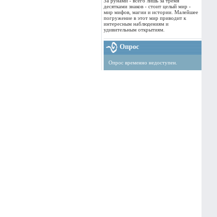
За рунами - всего лишь за тремя
десятками знаков - стоит целый мир -
мир мифов, магии и истории. Малейшее
погружение в этот мир приводит к
интересным наблюдениям и
удивительным открытиям.
Опрос
Опрос временно недоступен.