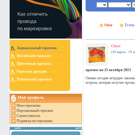
Овен
Телец
Овен
Зодиакальный гороскоп
(20 марта - 19 а
Китайский гороскоп
Цветочный гороскоп
прогноз на 25 октября 2013
Гороскоп друидов
Овнам сегодня нетрудно завоев
Рунический гороскоп
встреча, которая получит чрезв
Мой профиль
Мои гороскопы
Персональный гороскоп
Совместимость
Подписка на гороскопы