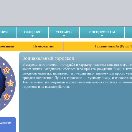
ЕНИЯ
ОБЩЕНИЕ
СЕРВИСЫ
СПЕЦПРОЕКТЫ
романтия
Нумерология
Гадания онлайн
(Руны, 
Зодиакальный гороскоп
В астрологии считается, что судьба и характер человека связаны с его 
каких знаках находились небесные тела при его рождении. Знак, в ко
рождения человека, называется его «солнечным знаком» или просто «зн
придают положению Луны в гороскопе — лунному знаку, и положению
Тем не менее, полноценный астрологический анализ считается возмож
гороскопа и их взаимодействия.
укажите