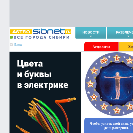
НОВОСТИ
РАЗВЛЕЧ
Вход
Астрология
Хи
Чтобы узнать свой знак, 
день рождения.