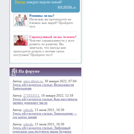
Тесты:
каждую неделю новый!
все тесты →
Ревнивы ли вы?
Насколько вы претендуете на
близких вам людей? Пройдите
тест.
Справедливый ли вы человек?
Чувство справедливости у всех
развито по разному. Вы
замечали, что иногда вам
приходится думать о мотиве своих
поступков? Пройдите тест!
На форуме
Автор:
astro.sibnet.ru
, 30 января 2022, 07:04
Здесь обсуждается статья: Возможности
Хиромантии
Автор:
271033511
, 16 января 2022, 12:18
Здесь обсуждается статья: Как рассчитать
личное денежное число
Автор:
zabzab
, 13 июля 2021, 16:30
Здесь обсуждается статья: Хиромантия —
это карта жизни
Автор:
zabzab
, 13 июля 2021, 16:30
Здесь обсуждается статья: Любовный
гороскоп: как целуются знаки Зодиака