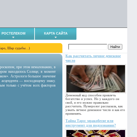
РОСТЕЛЕКОМ
КАРТА САЙТА
Таро, Шар судьбы…)
Как рассчитать личное денежное
число
гороскопом, при этом немаловажно, в
тором находилось Солнце, в момент
аком». Астрологи большое значение
 асцендента — восходящему знаку.
ным только с учётом всех факторов
Денежный код способен привлечь
богатство и успех. Но у каждого он
свой, и его нужно правильно
рассчитать. Нумеролог рассказала, как
узнать личное денежное число и как его
применять.
Тайна Таро: мракобесие или
инструмент для подсознания?