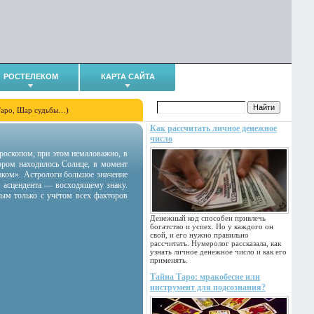
РОСТЕЛЕКОМ
КАРТА САЙТА
Таро, Шар судьбы…)
Как рассчитать личное денежное
число
гороскопом, при этом немаловажно, в
тором находилось Солнце, в момент
аком». Астрологи большое значение
 асцендента — восходящему знаку.
ным только с учётом всех факторов
Денежный код способен привлечь
богатство и успех. Но у каждого он
свой, и его нужно правильно
рассчитать. Нумеролог рассказала, как
узнать личное денежное число и как его
применять.
Тайна Таро: мракобесие или
инструмент для подсознания?