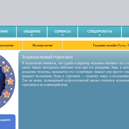
ЕНИЯ
ОБЩЕНИЕ
СЕРВИСЫ
СПЕЦПРОЕКТЫ
романтия
Нумерология
Гадания онлайн
(Руны, 
Зодиакальный гороскоп
В астрологии считается, что судьба и характер человека связаны с его 
каких знаках находились небесные тела при его рождении. Знак, в ко
рождения человека, называется его «солнечным знаком» или просто «зн
придают положению Луны в гороскопе — лунному знаку, и положению
Тем не менее, полноценный астрологический анализ считается возмож
гороскопа и их взаимодействия.
укажите