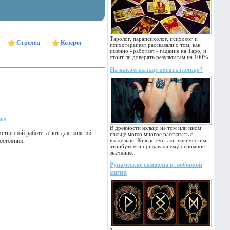
Таролог, парапсихолог, психолог и
Стрелец
Козерог
психотерапевт рассказали о том, как
именно «работает» гадание на Таро, и
стоит ли доверять результатам на 100%.
На каком пальце носить кольцо?
ака
В древности кольцо на том или ином
ственной работе, а вот для занятий
пальце могло многое рассказать о
остоянии.
владельце. Кольцо считали магическим
атрибутом и придавали ему огромное
значение.
Рунические символы в любовной
магии