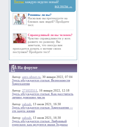
Тесты:
каждую неделю новый!
все тесты →
Ревнивы ли вы?
Насколько вы претендуете на
близких вам людей? Пройдите
тест.
Справедливый ли вы человек?
Чувство справедливости у всех
развито по разному. Вы
замечали, что иногда вам
приходится думать о мотиве своих
поступков? Пройдите тест!
На форуме
Автор:
astro.sibnet.ru
, 30 января 2022, 07:04
Здесь обсуждается статья: Возможности
Хиромантии
Автор:
271033511
, 16 января 2022, 12:18
Здесь обсуждается статья: Как рассчитать
личное денежное число
Автор:
zabzab
, 13 июля 2021, 16:30
Здесь обсуждается статья: Хиромантия —
это карта жизни
Автор:
zabzab
, 13 июля 2021, 16:30
Здесь обсуждается статья: Любовный
гороскоп: как целуются знаки Зодиака