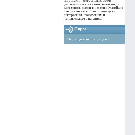
За рунами - всего лишь за тремя
десятками знаков - стоит целый мир -
мир мифов, магии и истории. Малейшее
погружение в этот мир приводит к
интересным наблюдениям и
удивительным открытиям.
Опрос
Опрос временно недоступен.