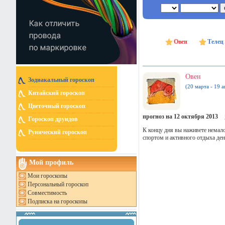
Овен
Телец
Овен
Зодиакальный гороскоп
(20 марта - 19 а
Китайский гороскоп
Цветочный гороскоп
прогноз на 12 октября 2013
Гороскоп друидов
К концу дня вы наживете немало 
Рунический гороскоп
спортом и активного отдыха ден
Мой профиль
Мои гороскопы
Персональный гороскоп
Совместимость
Подписка на гороскопы