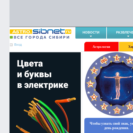
НОВОСТИ
РАЗВЛЕЧ
Вход
Астрология
Хи
Чтобы узнать свой знак, 
день рождения.