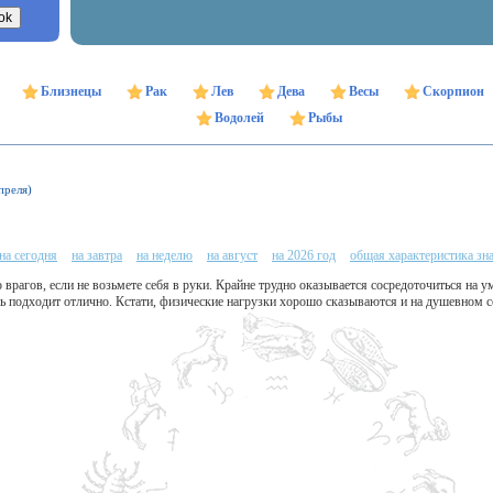
Близнецы
Рак
Лев
Дева
Весы
Скорпион
Водолей
Рыбы
преля)
на сегодня
на завтра
на неделю
на август
на 2026 год
общая характеристика зн
врагов, если не возьмете себя в руки. Крайне трудно оказывается сосредоточиться на ум
ь подходит отлично. Кстати, физические нагрузки хорошо сказываются и на душевном с