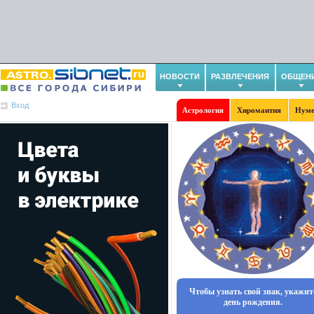
НОВОСТИ
РАЗВЛЕЧЕНИЯ
ОБЩЕН
Вход
Астрология
Хиромантия
Нуме
Чтобы узнать свой знак, укажит
день рождения.