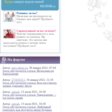
Тесты:
каждую неделю новый!
все тесты →
Ревнивы ли вы?
Насколько вы претендуете на
близких вам людей? Пройдите
тест.
Справедливый ли вы человек?
Чувство справедливости у всех
развито по разному. Вы
замечали, что иногда вам
приходится думать о мотиве своих
поступков? Пройдите тест!
На форуме
Автор:
astro.sibnet.ru
, 30 января 2022, 07:04
Здесь обсуждается статья: Возможности
Хиромантии
Автор:
271033511
, 16 января 2022, 12:18
Здесь обсуждается статья: Как рассчитать
личное денежное число
Автор:
zabzab
, 13 июля 2021, 16:30
Здесь обсуждается статья: Хиромантия —
это карта жизни
Автор:
zabzab
, 13 июля 2021, 16:30
Здесь обсуждается статья: Любовный
гороскоп: как целуются знаки Зодиака