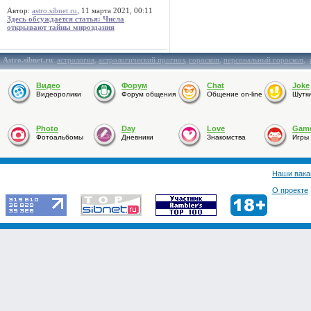
Автор:
astro.sibnet.ru
, 11 марта 2021, 00:11
Здесь обсуждается статья: Числа
открывают тайны мироздания
Astro.sibnet.ru
:
астрология
,
астрологический прогноз
,
гороскоп
,
персональный гороскоп
,
Видео
Форум
Chat
Joke
Видеоролики
Форум общения
Общение on-line
Шутк
Photo
Day
Love
Gam
Фотоальбомы
Дневники
Знакомства
Игры
Наши вака
О проекте