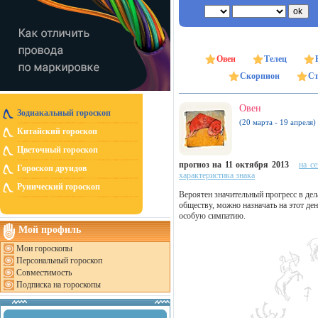
Овен
Телец
Скорпион
Ст
Овен
Зодиакальный гороскоп
(20 марта - 19 апреля)
Китайский гороскоп
Цветочный гороскоп
прогноз на 11 октября 2013
на с
Гороскоп друидов
характеристика знака
Рунический гороскоп
Вероятен значительный прогресс в де
обществу, можно назначать на этот де
особую симпатию.
Мой профиль
Мои гороскопы
Персональный гороскоп
Совместимость
Подписка на гороскопы