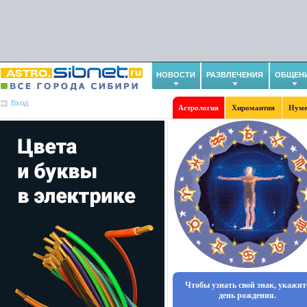
НОВОСТИ
РАЗВЛЕЧЕНИЯ
ОБЩЕН
Вход
Астрология
Хиромантия
Нуме
Чтобы узнать свой знак, укажит
день рождения.