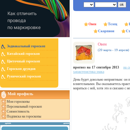
Овен
Телец
Скорпион
Ст
Овен
Зодиакальный гороскоп
(20 марта - 19 апреля)
Китайский гороскоп
Цветочный гороскоп
прогноз на 17 сентября 2013
на с
Гороскоп друидов
характеристика знака
Рунический гороскоп
День будет довольно неприятным: он 
влиятельными. Вы оказываетесь практи
мириться с ней, хотя это и связано с 
Мой профиль
Мои гороскопы
Персональный гороскоп
Совместимость
Подписка на гороскопы