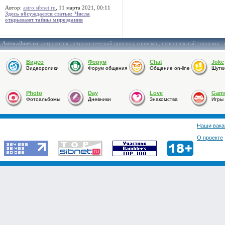
Автор:
astro.sibnet.ru
, 11 марта 2021, 00:11
Здесь обсуждается статья: Числа
открывают тайны мироздания
Astro.sibnet.ru
:
астрология
,
астрологический прогноз
,
гороскоп
,
персональный гороскоп
,
Видео
Форум
Chat
Joke
Видеоролики
Форум общения
Общение on-line
Шутк
Photo
Day
Love
Gam
Фотоальбомы
Дневники
Знакомства
Игры
Наши вака
О проекте