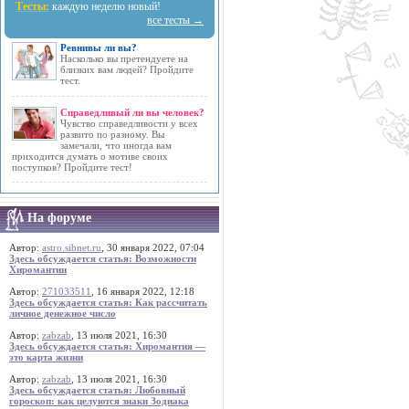
Тесты:
каждую неделю новый!
все тесты →
Ревнивы ли вы?
Насколько вы претендуете на
близких вам людей? Пройдите
тест.
Справедливый ли вы человек?
Чувство справедливости у всех
развито по разному. Вы
замечали, что иногда вам
приходится думать о мотиве своих
поступков? Пройдите тест!
На форуме
Автор:
astro.sibnet.ru
, 30 января 2022, 07:04
Здесь обсуждается статья: Возможности
Хиромантии
Автор:
271033511
, 16 января 2022, 12:18
Здесь обсуждается статья: Как рассчитать
личное денежное число
Автор:
zabzab
, 13 июля 2021, 16:30
Здесь обсуждается статья: Хиромантия —
это карта жизни
Автор:
zabzab
, 13 июля 2021, 16:30
Здесь обсуждается статья: Любовный
гороскоп: как целуются знаки Зодиака