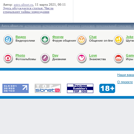
Автор:
astro.sibnet.ru
, 11 марта 2021, 00:11
Здесь обсуждается статья: Числа
открывают тайны мироздания
Astro.sibnet.ru
:
астрология
,
астрологический прогноз
,
гороскоп
,
персональный гороскоп
,
Видео
Форум
Chat
Joke
Видеоролики
Форум общения
Общение on-line
Шутк
Photo
Day
Love
Gam
Фотоальбомы
Дневники
Знакомства
Игры
Наши вака
О проекте