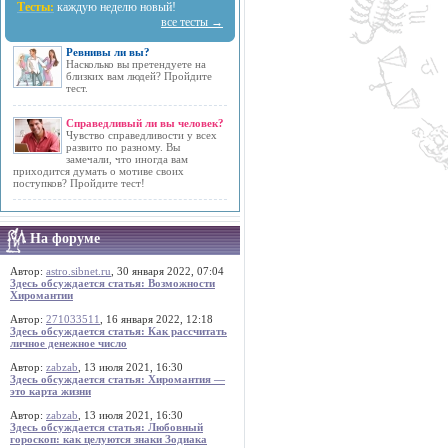
Тесты:
каждую неделю новый!
все тесты →
Ревнивы ли вы?
Насколько вы претендуете на
близких вам людей? Пройдите
тест.
Справедливый ли вы человек?
Чувство справедливости у всех
развито по разному. Вы
замечали, что иногда вам
приходится думать о мотиве своих
поступков? Пройдите тест!
На форуме
Автор:
astro.sibnet.ru
, 30 января 2022, 07:04
Здесь обсуждается статья: Возможности
Хиромантии
Автор:
271033511
, 16 января 2022, 12:18
Здесь обсуждается статья: Как рассчитать
личное денежное число
Автор:
zabzab
, 13 июля 2021, 16:30
Здесь обсуждается статья: Хиромантия —
это карта жизни
Автор:
zabzab
, 13 июля 2021, 16:30
Здесь обсуждается статья: Любовный
гороскоп: как целуются знаки Зодиака