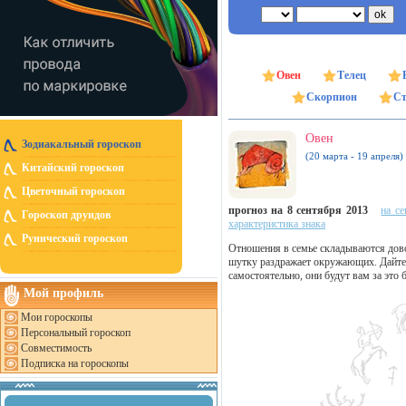
Овен
Телец
Скорпион
Ст
Овен
Зодиакальный гороскоп
(20 марта - 19 апреля)
Китайский гороскоп
Цветочный гороскоп
прогноз на 8 сентября 2013
на се
Гороскоп друидов
характеристика знака
Рунический гороскоп
Отношения в семье складываются дово
шутку раздражает окружающих. Дайте
самостоятельно, они будут вам за это 
Мой профиль
Мои гороскопы
Персональный гороскоп
Совместимость
Подписка на гороскопы