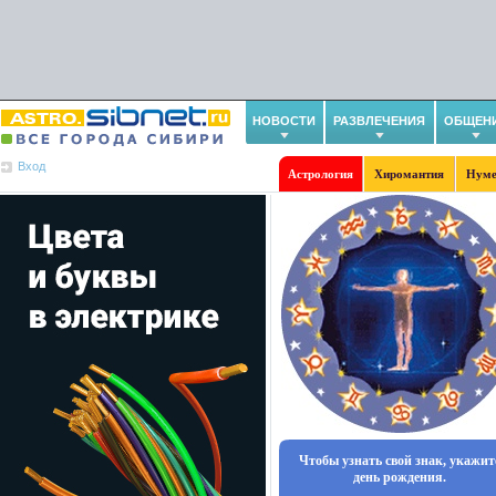
НОВОСТИ
РАЗВЛЕЧЕНИЯ
ОБЩЕН
Вход
Астрология
Хиромантия
Нуме
Чтобы узнать свой знак, укажит
день рождения.